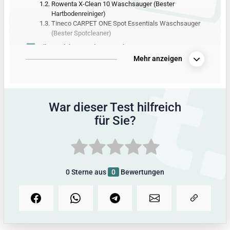
1.2.
Rowenta X-Clean 10 Waschsauger (Bester
Hartbodenreiniger)
1.3.
Tineco CARPET ONE Spot Essentials Waschsauger
(Bester Spotcleaner)
2.
Alle Produkte aus dem Waschsauger-Test
Mehr anzeigen
3.
Vergleichstabelle mit allen Produktdetails
4.
So hat tipps.de getestet
5.
Alle Infos zum Thema
War dieser Test hilfreich
für Sie?
0
Sterne aus
0
Bewertungen