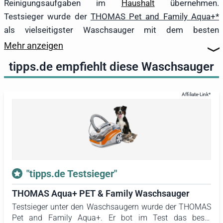
Reinigungsgeräte im Alltag zuverlässig
Reinigungsaufgaben im
Haushalt
übernehmen.
arbeiten müssen.
Testsieger wurde der
THOMAS Pet and Family Aqua+
als vielseitigster Waschsauger mit dem besten
Gesamtpaket. Er reinigt Hartböden ebenso wie Teppiche
Mehr anzeigen
und Polster und kann darüber hinaus als
Staubsauger
tipps.de empfiehlt diese Waschsauger
genutzt werden. Durch den
Wasserfilter
ist er besonders
gut für Haustierhalter geeignet. Dieser bindet Staub,
Allergene und geruchsverursachende Partikel im Wasser.
Als bester Bodenreiniger für Hartböden überzeugte der
Rowenta X-Clean 10 Waschsauger
, der in diesem
Bereich die beste Reinigungsleistung sowie einen hohen
Bedienkomfort zeigte. Bester
Spotcleaner
im Test
wurde der
Tineco Carpet One Spot
. Das akkubetriebene
"tipps.de Testsieger"
Gerät eignet sich für die Reinigung von Polstern,
Autositzen, Teppichläufern sowie Fußmatten und entfernt
THOMAS Aqua+ PET & Family Waschsauger
Flecken von Teppichen.
Testsieger unter den Waschsaugern wurde der THOMAS
Pet and Family Aqua+. Er bot im Test das beste