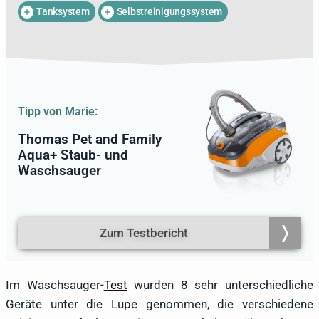
Spuren hinterlassen, die sich in
Tanksystem
Selbstreinigungssystem
Teppichen festsetzen und auf Polstern
Spuren hinterlassen. Für Marie gehört die
gründliche Reinigung von Böden und
Textilien daher zum Alltag und sie weiß
genau, wann ein Staubsauger an seine
Grenzen kommt und ein Waschsauger
Tipp von Marie:
die bessere Lösung ist. Über die Jahre
hat sie Erfahrung mit verschiedenen
Thomas Pet and Family
Gerätetypen gesammelt und dabei ein
Aqua+ Staub- und
gutes Gespür dafür entwickelt, was im
Waschsauger
Alltag wirklich funktioniert: eine effektive
Schmutzentfernung ohne stundenlange
Trocknungszeit, eine robuste Bauweise
und eine unkomplizierte Handhabung.
Zum Testbericht
Als Texterin mit Blick fürs Detail und dem
Pragmatismus einer Norddeutschen hat
sie die getesteten Waschsauger kritisch
Im Waschsauger-
Test
wurden 8 sehr unterschiedliche
unter die Lupe genommen, sachlich,
Geräte unter die Lupe genommen, die verschiedene
praxisnah und mit dem Anspruch, dass