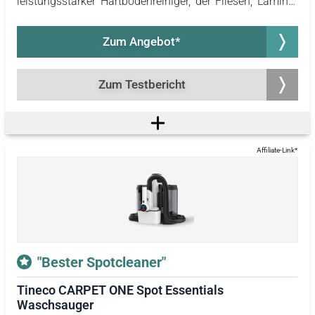
leistungsstarker Hartbodenreiniger, der Fliesen, Laminat
und auch empfindliche Parkettböden sowie versiegelte
Hartböden zuverlässig und bequem reinigt. Die
Zum Angebot*
komfortable Handhabung und das vollautomatische
Selbstreinigungsprogramm machen die Bodenreinigung
noch einfacher.
Zum Testbericht
"Bester Spotcleaner"
Tineco CARPET ONE Spot Essentials
Waschsauger