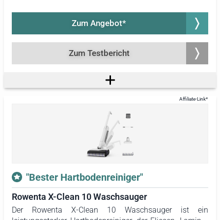
Im Anschluss an den ausführlichen Test folgt ein
Gesamtpaket und ist flexibel für viele Reinigungsarbeiten
informativer Ratgeber, der unter anderem die
einsetzbar, vom Trockensaugen über die Nassreinigung
Zum Angebot*
Unterschiede und Gemeinsamkeiten der verschiedenen
von Teppichen und Hartböden bis hin zur
Polsterreinigung. Damit ist er ein sehr guter Allrounder,
Waschsauger erklärt. Er enthält außerdem eine
der nicht nur für die tägliche Bodenreinigung und die
Zum Testbericht
umfassende Kaufberatung sowie Tipps zur Nutzung von
Beseitigung kleiner Malheurs, sondern auch für die
Waschsaugern. Abschließend informiert er darüber, ob
Grundreinigung von Teppichen und Polstern eingesetzt
die Stiftung Warentest und andere unabhängige
werden kann.
Prüfinstitute Waschsauger-Tests veröffentlicht haben.
"Bester Hartbodenreiniger"
Rowenta X-Clean 10 Waschsauger
Der Rowenta X-Clean 10 Waschsauger ist ein