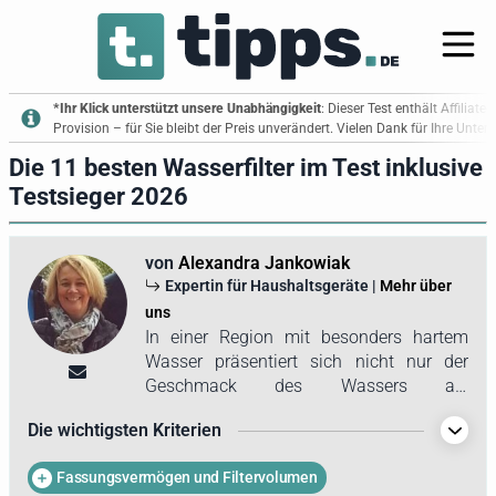
*Ihr Klick unterstützt unsere Unabhängigkeit
: Dieser Test enthält Affiliate
Provision – für Sie bleibt der Preis unverändert. Vielen Dank für Ihre Unte
Die 11 besten Wasserfilter im Test inklusive
Testsieger 2026
von
Alexandra Jankowiak
Expertin für Haushaltsgeräte |
Mehr über
uns
In einer Region mit besonders hartem
Wasser präsentiert sich nicht nur der
Geschmack des Wassers als
beeinträchtigt. Auch Küchengeräte
Die wichtigsten Kriterien
verkalken in kurzer Zeit. Um dieses
Problem zu lösen, setzt Alexandra seit
Fassungsvermögen und Filtervolumen
vielen Jahren auf Wasserfilter, die den