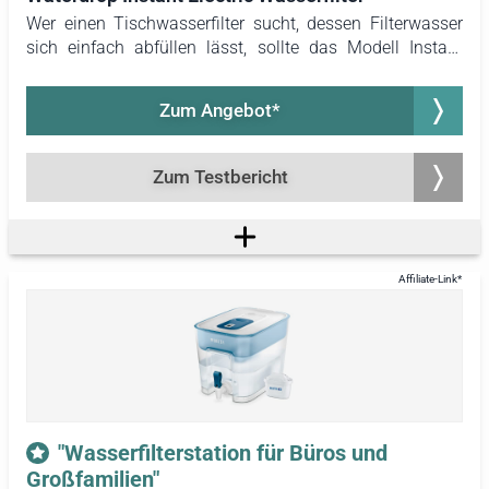
Wer einen Tischwasserfilter sucht, dessen Filterwasser
sich einfach abfüllen lässt, sollte das Modell Instant
Electric von Waterdrop in Betracht ziehen. Mit seinem
Tankvolumen von 3,5 Litern bietet er einen
Zum Angebot*
ausgewogenen Kompromiss zwischen Kapazität und
Platzbedarf. Die elektronische Pumpe ermöglichte im
Test ein zügiges und komfortables Abzapfen des
Zum Testbericht
Wassers.
"Wasserfilterstation für Büros und
Großfamilien"