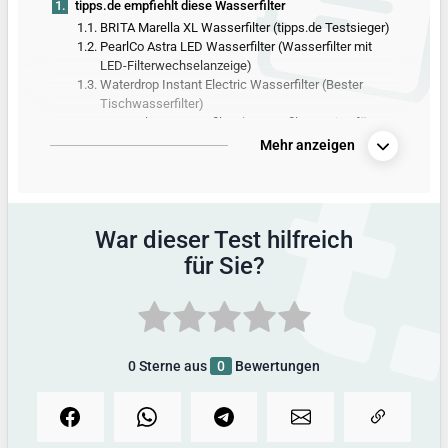
1.
tipps.de empfiehlt diese Wasserfilter
1.1.
BRITA Marella XL Wasserfilter (tipps.de Testsieger)
1.2.
PearlCo Astra LED Wasserfilter (Wasserfilter mit
LED-Filterwechselanzeige)
1.3.
Waterdrop Instant Electric Wasserfilter (Bester
Tischwasserfilter)
1.4.
BRITA Flow Wasserfilter (Wasserfilterstation für
Büros und Großfamilien)
Mehr anzeigen
1.5.
BRITA fill&serve Wasserfilter (Der kompakteste
Wasserfilter im Test)
2.
Alle Produkte aus dem Wasserfilter-Test
War dieser Test hilfreich
3.
Vergleichstabelle mit allen Produktdetails
für Sie?
4.
So hat tipps.de getestet
5.
Alle Infos zum Thema
0
Sterne aus
0
Bewertungen