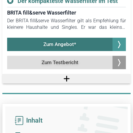
"Der kompakteste Wasserfilter im Test"
BRITA fill&serve Wasserfilter
Der BRITA fill&serve Wasserfilter gilt als Empfehlung für
kleinere Haushalte und Singles. Er war das kleinste
sowie kompakteste Gerät im Test und eignet sich sowohl
für den Einsatz zu Hause als auch auf Reisen oder beim
Zum Angebot*
Camping. Dank seiner handlichen Abmessungen findet
er problemlos Platz in einer Tasche oder einem
Rucksack. Zudem zählte er zu den schnellsten Filtern im
Zum Testbericht
Test.
Inhalt