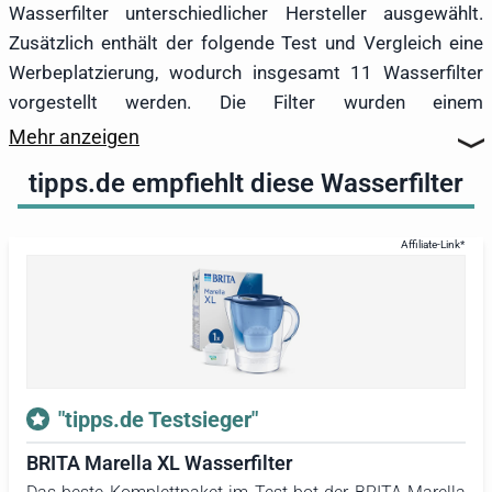
Wasserfilter unterschiedlicher Hersteller ausgewählt.
Zusätzlich enthält der folgende Test und Vergleich eine
Werbeplatzierung, wodurch insgesamt 11 Wasserfilter
vorgestellt werden. Die Filter wurden einem
mehrwöchigen, umfassenden Praxistest unterzogen, in
Mehr anzeigen
dem die Handhabung der Geräte sowie die Lebensdauer
tipps.de empfiehlt diese Wasserfilter
der Wasserfiltersysteme eingehend geprüft wurden.
Laboranalysen, wie sie unter anderem von der Stiftung
Warentest durchgeführt werden, wurden nicht
vorgenommen.
Testsieger wurde der
BRITA Marella XL Wasserfilter
. Bei
diesem Trinkwasserfilter überzeugten vor allem die
Verarbeitung und die Handhabung. Die integrierte
Filterwechselanzeige funktionierte zuverlässig und
"tipps.de Testsieger"
informierte, wann der Filtereinsatz gewechselt werden
BRITA Marella XL Wasserfilter
musste. Der zweite Platz ging an den
PearlCo Astra