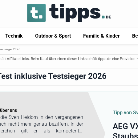
Technik
Outdoor & Sport
Familie & Kinder
Be
Testsieger 2026
thält Affiliate-Links. Beim Kauf über einen dieser Links erhält tipps.de eine Provision 
est inklusive Testsieger 2026
über uns
Tipp von S
 die Sven Heidorn in den vergangenen
sich nicht mehr genau beziffern. In der
AEG V
herchen gilt er als kompetenter
Staubs
nd der erprobten Erfahrung mit