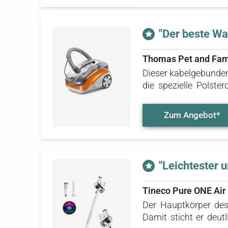
"Der beste Wa
Thomas Pet and Fam
Dieser kabelgebunden
die spezielle Polst
überzeugte der Stau
seine Saug- und Reini
Zum Angebot*
"Leichtester 
Tineco Pure ONE Ai
Der Hauptkörper des
Damit sticht er deutl