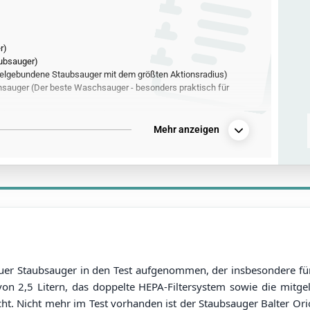
r)
aubsauger)
elgebundene Staubsauger mit dem größten Aktionsradius)
auger (Der beste Waschsauger - besonders praktisch für
htester und leisester Staubsauger)
er Bodenstaubsauger mit geringer Betriebslautstärke)
Mehr anzeigen
er Staubsauger in den Test aufgenommen, der insbesondere für s
 2,5 Litern, das doppelte HEPA-Filtersystem sowie die mitgeli
ht. Nicht mehr im Test vorhanden ist der Staubsauger Balter Or