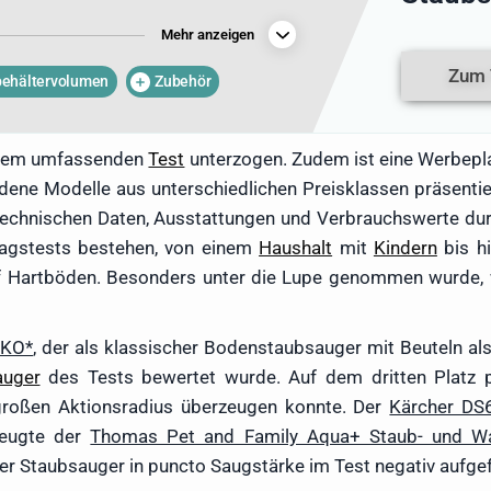
wird er von Kollegen als wandelndes
Mehr anzeigen
t. Dieses umfassende Wissen, ergänzt
ks, wird im aktuellen Staubsauger-Test
Zum 
behältervolumen
Zubehör
einem umfassenden
Test
unterzogen. Zudem ist eine Werbepla
ene Modelle aus unterschiedlichen Preisklassen präsentier
er technischen Daten, Ausstattungen und Verbrauchswerte du
tagstests bestehen, von einem
Haushalt
mit
Kindern
bis hi
f Hartböden. Besonders unter die Lupe genommen wurde, 
ÖKO
, der als klassischer Bodenstaubsauger mit Beuteln als
auger
des Tests bewertet wurde. Auf dem dritten Platz 
großen Aktionsradius überzeugen konnte. Der
Kärcher DS
zeugte der
Thomas Pet and Family Aqua+ Staub- und W
eter Staubsauger in puncto Saugstärke im Test negativ aufgef