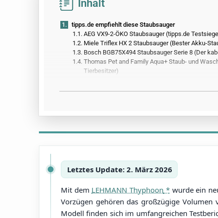
Inhalt
1.
tipps.de empfiehlt diese Staubsauger
1.1.
AEG VX9-2-ÖKO Staubsauger (tipps.de Testsiege
1.2.
Miele Triflex HX 2 Staubsauger (Bester Akku-St
1.3.
Bosch BGB75X494 Staubsauger Serie 8 (Der kab
1.4.
Thomas Pet and Family Aqua+ Staub- und Waschs
Tierbesitzer)
1.5.
Tineco Pure ONE Air PRO Akku-Staubsauger (Leic
1.7.
Bosch Serie 6 BGC41XSIL Staubsauger (Klassisch
2.
Alle Produkte aus dem Staubsauger-Test
3.
Vergleichstabelle mit allen Produktdetails
4.
So hat tipps.de getestet
5.
Alle Infos zum Thema
6.
Außerdem getestet
Letztes Update: 2. März 2026
Mit dem
LEHMANN Thyphoon
wurde ein neu
Vorzügen gehören das großzügige Volumen von
Modell finden sich im umfangreichen Testberic