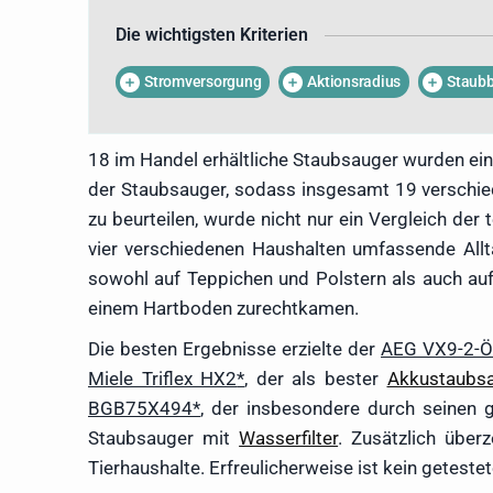
unterschiedlichen Modellen 
Die wichtigsten Kriterien
Staubsaugerlexikon bezeichne
durch wertvolle Tipps und Tric
Stromversorgung
Aktionsradius
Staub
weitergegeben.
18 im Handel erhältliche Staubsauger wurden 
der Staubsauger, sodass insgesamt 19 verschied
zu beurteilen, wurde nicht nur ein Vergleich d
vier verschiedenen Haushalten umfassende All
sowohl auf Teppichen und Polstern als auch au
einem Hartboden zurechtkamen.
Die besten Ergebnisse erzielte der
AEG VX9-2-
Miele Triflex HX2
, der als bester
Akkustaubs
BGB75X494
, der insbesondere durch seinen 
Staubsauger mit
Wasserfilter
. Zusätzlich über
Tierhaushalte. Erfreulicherweise ist kein getest