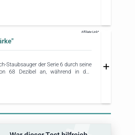
ten Staubsauger. Dieser Staubsauger ist
en und geräuscharmen Akku-Staubsauger
 kann.
ärke"
h-Staubsauger der Serie 6 durch seine
 von 68 Dezibel an, während in den
er Staubsauger leiser als ein laufender
ie ideale Empfehlung für alle, die einen
en.
War dieser Test hilfreich