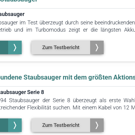
taubsauger
bsauger im Test überzeugt durch seine beeindruckend
trieb und im Turbomodus zeigt er die längsten Akku
57 Minuten durch. Im Turbo-Modus beträgt die Laufz
dus eine Laufzeit von 40 Minuten erreicht wird. Der
Zum Testbericht
dar, die einen Akku-Staubsauger mit außergewöhnlich lang
bundene Staubsauger mit dem größten Aktions
aubsauger Serie 8
4 Staubsauger der Serie 8 überzeugt als erste Wahl 
reichender Flexibilität suchen. Mit einem Kabel von 12
täbe. Der großzügige Aktionsradius erleichtert die Rein
t. In kleineren Wohnungen kann sogar vollständig auf 
Zum Testbericht
Staubsauger auch für sehr große Räume hervorragend gee