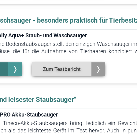
schsauger - besonders praktisch für Tierbesit
ily Aqua+ Staub- und Waschsauger
e Bodenstaubsauger stellt den einzigen Waschsauger im 
erdüse, die für die Aufnahme von Tierhaaren konzipier
bsauger zusammen mit den zahlreichen weiteren Düsen 
gungskraft. Daher empfiehlt er sich besonders gut für Tier
Zum Testbericht
und leisester Staubsauger"
r PRO Akku-Staubsauger
 Tineco-Akku-Staubsaugers bringt lediglich ein Gewic
ich als das leichteste Gerät im Test hervor. Auch in pun