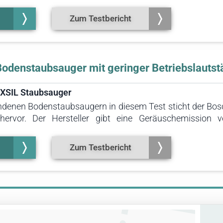
tstärke von 66,8 Dezibel ist er der leiseste aller geteste
swerte Wahl für diejenigen, die einen leichtgewichtig
Zum Testbericht
ls Stiel- als auch als Handstaubsauger eingesetzt werden
Bodenstaubsauger mit geringer Betriebslautst
1XSIL Staubsauger
denen Bodenstaubsaugern in diesem Test sticht der Bosc
 hervor. Der Hersteller gibt eine Geräuschemission
gen sogar nur 67,7 Dezibel ermittelt wurden. Damit ist d
f bis zu 70 Dezibel bringt. Dieser Staubsauger ist somit d
Zum Testbericht
ubsauger mit besonders leisen Betriebsgeräuschen such