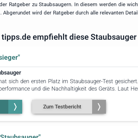
der Ratgeber zu Staubsaugern. In diesem werden die wicht
t. Abgerundet wird der Ratgeber durch alle relevanten Deta
tipps.de empfiehlt diese Staubsauger
sieger"
ubsauger
t sich den ersten Platz im Staubsauger-Test gesichert
rformance und die Nachhaltigkeit des Geräts. Laut Her
em Kunststoff und er lässt sich zu 92 Prozent wiederve
ganteil von 100 Prozent. Im Praxistest zeigte sich der 
Zum Testbericht
he Saugleistung und einfache Reinigung als besonders üb
-Staubsauger"