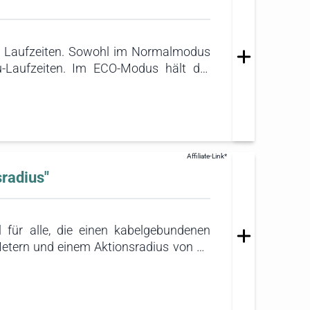
en Laufzeiten. Sowohl im Normalmodus
-Laufzeiten. Im ECO-Modus hält der
eit dennoch beachtliche 13 Minuten,
 Miele-Staubsauger stellt die ideale
er Laufzeit suchen.
radius"
für alle, die einen kabelgebundenen
 Metern und einem Aktionsradius von 15
igung erheblich, da lästiges Umstecken
den Wechsel der Steckdosen verzichtet
ignet ist.