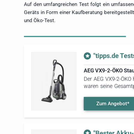
Auf den umfangreichen Test folgt ein umfassen
Geräts in Form einer Kaufberatung bereitgestell
und Öko-Test.
"tipps.de Test
AEG VX9-2-ÖKO Sta
Der AEG VX9-2-ÖKO ha
waren seine Gesamtpe
Prozent aus recycelt
sogar einen Recyclin
Zum Angebot*
Manövrierbarkeit, ho
"Bester Akku