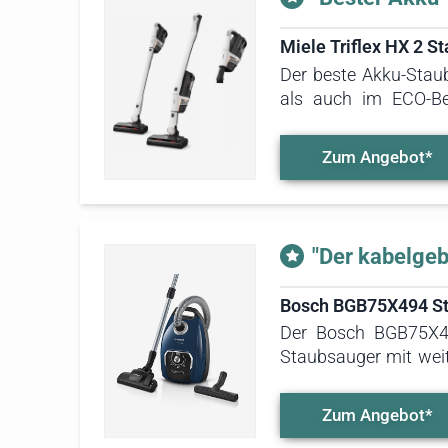
Miele Triflex HX 2 S
Der beste Akku-Stau
als auch im ECO-Be
Staubsauger sogar 
während im Normalmo
Zum Angebot*
Empfehlung für alle 
"Der kabelge
Bosch BGB75X494 St
Der Bosch BGB75X49
Staubsauger mit weit
Metern setzt er Maßs
des Steckers entfäll
Zum Angebot*
werden, während der 