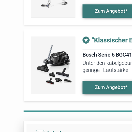
erfassten Betriebslau
somit eine empfehlen
Zum Angebot*
suchen, der sowohl a
"Klassischer 
Bosch Serie 6 BGC4
Unter den kabelgebun
geringe Lautstärke
durchgeführten Messun
Wasserhahn, der es au
Zum Angebot*
klassischen Bodensta