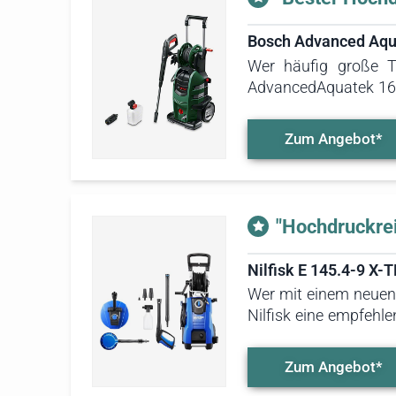
Bosch Advanced Aqu
Wer häufig große T
AdvancedAquatek 160 
Durchflussrate. Dies
Zum Angebot*
"Hochdruckrei
Nilfisk E 145.4-9 X
Wer mit einem neuen 
Nilfisk eine empfehl
Zubehör, das eine
Reinigungsmittelbehä
Zum Angebot*