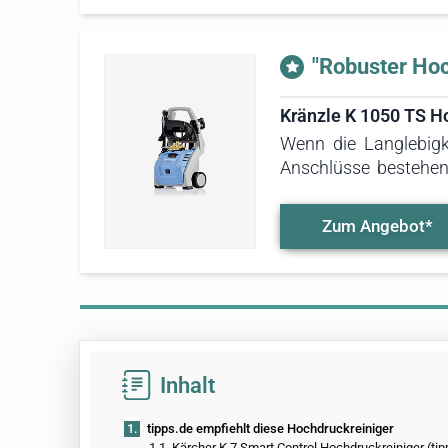
"Robuster Hoc
Kränzle K 1050 TS H
Wenn die Langlebigk
Anschlüsse bestehen
Hochdruckreiniger im
Zum Angebot*
Inhalt
1.
tipps.de empfiehlt diese Hochdruckreiniger
1.1.
Kärcher K 7 Smart Control Hochdruckreiniger (tip