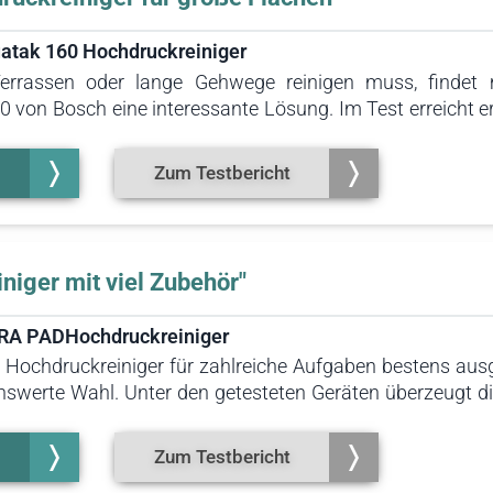
atak 160 Hochdruckreiniger
errassen oder lange Gehwege reinigen muss, findet 
von Bosch eine interessante Lösung. Im Test erreicht er
e Leistung schafft beste Voraussetzungen für das Abspüle
Zum Testbericht
niger mit viel Zubehör"
-TRA PADHochdruckreiniger
Hochdruckreiniger für zahlreiche Aufgaben bestens ausges
enswerte Wahl. Unter den getesteten Geräten überzeugt 
 Flachstrahldüse, einen Dreckfräser, einen Boden
lter und einen Rohrreinigungsaufsatz umfasst.
Zum Testbericht