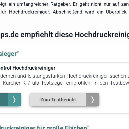
lgt ein umfangreicher Ratgeber. Er geht nicht nur auf zen
 für Hochdruckreiniger. Abschließend wird ein Überblick
pps.de empfiehlt diese Hochdruckreini
sieger"
ntrol Hochdruckreiniger
modernen und leistungsstarken Hochdruckreiniger suchen 
 Kärcher K 7 als Testsieger empfohlen. In den Testbew
end ab. Er überzeugt durch die höchste Reinigungsleist
kann beim Verstauen als nachteilig empfunden werden.
Zum Testbericht
ruckreiniger für große Flächen"