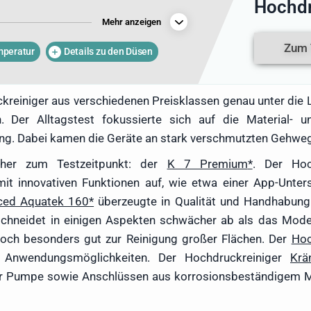
Hochdr
im Test unter die Lupe genommen. Der
Mehr anzeigen
niger als auch Geräte mit Kabelbetrieb.
owie zentrale Faktoren, die beim Kauf
Zum 
peratur
Details zu den Düsen
 beachten sind, werden im folgenden
lärt.
reiniger aus verschiedenen Preisklassen genau unter die
. Der Alltagstest fokussierte sich auf die Material- u
ung. Dabei kamen die Geräte an stark verschmutzten Gehwe
cher zum Testzeitpunkt: der
K 7 Premium
. Der Hoc
t innovativen Funktionen auf, wie etwa einer App-Unter
ced Aquatek 160
überzeugte in Qualität und Handhabung 
schneidet in einigen Aspekten schwächer ab als das Model
och besonders gut zur Reinigung großer Flächen. Der
Hoc
 Anwendungsmöglichkeiten. Der Hochdruckreiniger
Krä
ner Pumpe sowie Anschlüssen aus korrosionsbeständigem M