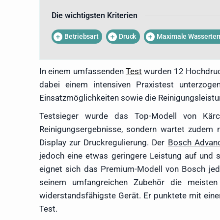
Müller verschiedene Modelle 
Die wichtigsten Kriterien
Test beinhaltet sowohl Akkurei
Die gewonnenen Erkenntnisse s
Betriebsart
Druck
Maximale Wassertem
eines Hochdruckreinigers zu
umfassenden Test detailliert erk
In einem umfassenden
Test
wurden 12 Hochdruck
dabei einem intensiven Praxistest unterzogen
Einsatzmöglichkeiten sowie die Reinigungsleist
Testsieger wurde das Top-Modell von Kär
Reinigungsergebnisse, sondern wartet zudem mi
Display zur Druckregulierung. Der
Bosch Advan
jedoch eine etwas geringere Leistung auf und 
eignet sich das Premium-Modell von Bosch jed
seinem umfangreichen Zubehör die meisten
widerstandsfähigste Gerät. Er punktete mit ei
Test.