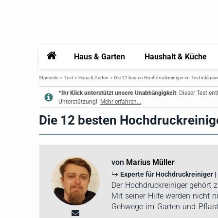
Home
Haus & Garten
Haushalt & Küche
Startseite
Test
Haus & Garten
Die 12 besten Hochdruckreiniger im Test inklusi
*Ihr Klick unterstützt unsere Unabhängigkeit
: Dieser Test en
Unterstützung!
Mehr erfahren...
Die 12 besten Hochdruckreinige
von
Marius Müller
Experte für Hochdruckreiniger |
Der Hochdruckreiniger gehört z
Mit seiner Hilfe werden nicht 
Gehwege im Garten und Pflaster
seiner Effektivität. Um die be