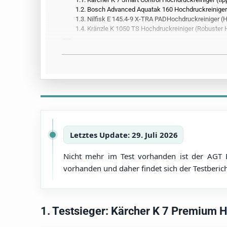
1.2.
Bosch Advanced Aquatak 160 Hochdruckreiniger (
1.3.
Nilfisk E 145.4-9 X-TRA PADHochdruckreiniger (H
1.4.
Kränzle K 1050 TS Hochdruckreiniger (Robuster 
2.
Alle Produkte aus dem Hochdruckreiniger-Test
3.
Vergleichstabelle mit allen Produktdetails
4.
So hat tipps.de getestet
5.
Alle Infos zum Thema
6.
Außerdem getestet
Letztes Update: 29. Juli 2026
Nicht mehr im Test vorhanden ist der AGT P
vorhanden und daher findet sich der Testberi
1. Testsieger: Kärcher K 7 Premium 