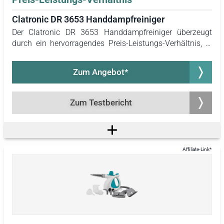
Clatronic DR 3653 Handdampfreiniger
Der Clatronic DR 3653 Handdampfreiniger überzeugt
durch ein hervorragendes Preis-Leistungs-Verhältnis, er
zählte zu den kostengünstigsten Geräten im Test. Mit
seinem umfangreichen Zubehör und einer soliden
Zum Angebot*
Reinigungsleistung sticht er positiv hervor. Zudem bietet
der Clatronic DR 3653 Handdampfreiniger mit einer
Kabellänge von 5 Metern den größten Aktionsradius
Zum Testbericht
unter den getesteten Geräten, was das Arbeiten
komfortabel gestaltet, ohne dass häufiges Umstecken
des Kabels erforderlich ist.