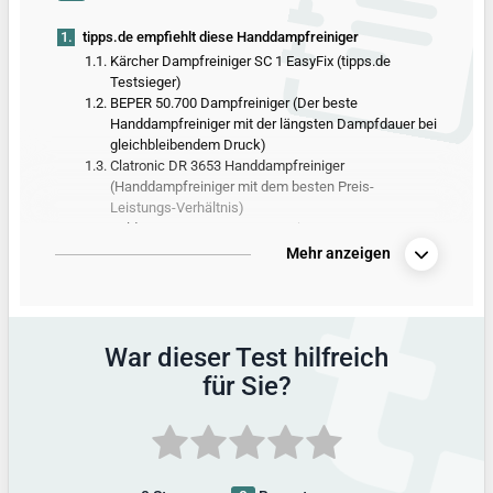
1.
tipps.de empfiehlt diese Handdampfreiniger
1.1.
Kärcher Dampfreiniger SC 1 EasyFix (tipps.de
Testsieger)
1.2.
BEPER 50.700 Dampfreiniger (Der beste
Handdampfreiniger mit der längsten Dampfdauer bei
gleichbleibendem Druck)
1.3.
Clatronic DR 3653 Handdampfreiniger
(Handdampfreiniger mit dem besten Preis-
Leistungs-Verhältnis)
1.4.
Beldray BEL0701TQN-VDE 10-in-1
Handdampfreiniger (Der leichteste
Mehr anzeigen
Handdampfreiniger)
2.
Alle Produkte aus dem Handdampfreiniger-Test
3.
Vergleichstabelle mit allen Produktdetails
War dieser Test hilfreich
4.
So hat tipps.de getestet
für Sie?
5.
Alle Infos zum Thema
6.
Außerdem getestet