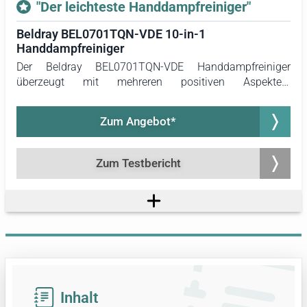
"Der leichteste Handdampfreiniger"
Beldray BEL0701TQN-VDE 10-in-1
Handdampfreiniger
Der Beldray BEL0701TQN-VDE Handdampfreiniger
überzeugt mit mehreren positiven Aspekten.
Hervorzuheben ist sein leichtes Gewicht von 914
Gramm. Dies erweist sich bei umfangreichen
Zum Angebot*
Reinigungsarbeiten als vorteilhaft, da das Gerät
angenehmer zu handhaben ist als schwerere Modelle.
Zum Testbericht
Inhalt