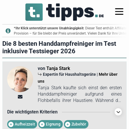
*Ihr Klick unterstützt unsere Unabhängigkeit
: Dieser Test enthält Affiliate
Provision – für Sie bleibt der Preis unverändert. Vielen Dank für Ihre Unte
Die 8 besten Handdampfreiniger im Test
inklusive Testsieger 2026
von
Tanja Stark
Expertin für Haushaltsgeräte |
Mehr über
uns
Tanja Stark kaufte sich einst den ersten
Handdampfreiniger aufgrund eines
Flohbefalls ihrer Haustiere. Während der
Recherchen fiel die als effektiv
Die wichtigsten Kriterien
beschriebene Methode ins Auge, dass
heißer Dampf Flöhe und ihre Eier auf
Aufheizzeit
Eignung
Zubehör
Teppichen, Sofas, Hundekörbchen und