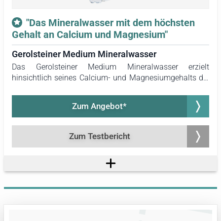
"Das Mineralwasser mit dem höchsten
Gehalt an Calcium und Magnesium"
Gerolsteiner Medium Mineralwasser
Das Gerolsteiner Medium Mineralwasser erzielt
hinsichtlich seines Calcium- und Magnesiumgehalts die
besten Werte im Test. Mit 348 Milligramm Calcium und
108 Milligramm Magnesium pro Liter übertrifft es alle
Zum Angebot*
anderen Mineralwässer im Alltagstest und deckt jeweils
ein Drittel des Tagesbedarfs eines Erwachsenen an
Calcium sowie ein Viertel für Magnesium pro Liter ab.
Zum Testbericht
Zudem beeindruckte das Wasser durch seine griffige und
formstabile Flasche. Im Mineralwasser-Test der Stiftung
Warentest aus dem Jahr 2023 erhielt das Gerolsteiner
Medium Mineralwasser eine gute Gesamtnote von 1,8.