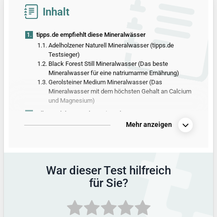
Inhalt
1.
tipps.de empfiehlt diese Mineralwässer
1.1.
Adelholzener Naturell Mineralwasser (tipps.de
Testsieger)
1.2.
Black Forest Still Mineralwasser (Das beste
Mineralwasser für eine natriumarme Ernährung)
1.3.
Gerolsteiner Medium Mineralwasser (Das
Mineralwasser mit dem höchsten Gehalt an Calcium
und Magnesium)
2.
Alle Produkte aus dem Mineralwasser-Test
Mehr anzeigen
3.
Vergleichstabelle mit allen Produktdetails
4.
So hat tipps.de getestet
5.
Alle Infos zum Thema
War dieser Test hilfreich
für Sie?