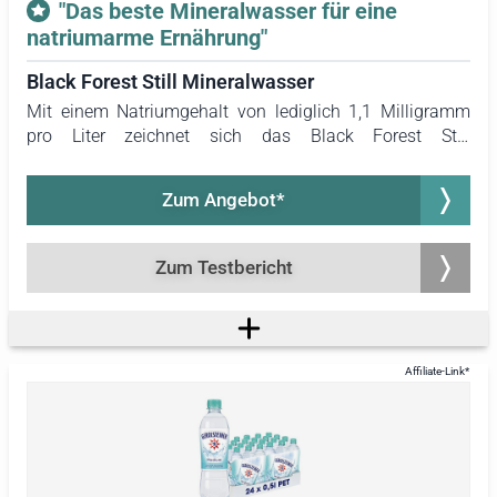
"Das beste Mineralwasser für eine
richtige Trinken von Wasser zur Deckung des
natriumarme Ernährung"
Flüssigkeitsbedarfs des Körpers werden ebenfalls
bereitgestellt. In einem kurzen Abschnitt wird zudem auf
Black Forest Still Mineralwasser
die Untersuchungen und Testsieger der Mineralwasser-
Mit einem Natriumgehalt von lediglich 1,1 Milligramm
Tests von Stiftung Warentest und Öko-Test eingegangen.
pro Liter zeichnet sich das Black Forest Still
Mineralwasser durch den niedrigsten Natriumgehalt
unter all den getesteten Wässern aus. Diese Eigenschaft
Zum Angebot*
macht es besonders geeignet für eine natriumarme
Ernährungsweise, zudem wird vom Hersteller die
Eignung zur Zubereitung von Babynahrung betont. Im
Zum Testbericht
Mineralwasser-Test von Öko-Test aus dem Jahr 2021
erzielte das Black Forest Still Mineralwasser eine sehr
gute Gesamtnote. Das Wasser überzeugt durch sein
angenehm sanftes Mundgefühl beim Trinken. Während
der Geschmack als leicht säuerlich wahrgenommen
werden kann, wurde das Black Forest Still Mineralwasser
im Test insgesamt als erfrischend empfunden.