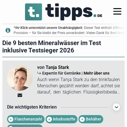
*Ihr Klick unterstützt unsere Unabhängigkeit
: Dieser Test enthält Affiliate
Provision – für Sie bleibt der Preis unverändert. Vielen Dank für Ihre Unte
Die 9 besten Mineralwässer im Test
inklusive Testsieger 2026
von
Tanja Stark
Expertin für Getränke |
Mehr über uns
Auch wenn Tanja Stark zu den trinkfaulen
Menschen gezählt werden darf, achtet sie
darauf, den täglichen Flüssigkeitsbedarf
zu decken. Für einen gesunden Lebensstil
konsumiert sie hauptsächlich
Die wichtigsten Kriterien
Mineralwasser, sowohl stilles als auch
kohlensäurehaltiges. Bei der Auswahl
Flaschenanzahl
Inhaltsstoffe
Behälter
stehen die Inhaltsstoffe und der