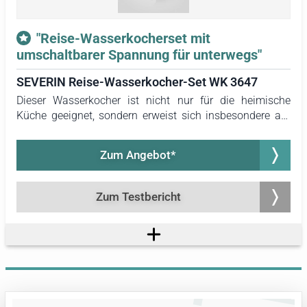
"Reise-Wasserkocherset mit
umschaltbarer Spannung für unterwegs"
SEVERIN Reise-Wasserkocher-Set WK 3647
Dieser Wasserkocher ist nicht nur für die heimische
Küche geeignet, sondern erweist sich insbesondere auf
Reisen als nützlich. Die Möglichkeit zur Umschaltung der
Spannung ermöglicht den Einsatz in verschiedenen
Zum Angebot*
Ländern. Zudem sind zwei Löffel und zwei
Kunststofftassen für unterwegs im Lieferumfang
enthalten. Aufgrund dieser praktischen Eigenschaften
Zum Testbericht
erhält der Wasserkocher von SEVERIN eine eindeutige
Empfehlung.