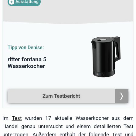
Ausstattung
das passende Design entscheidend,
sondern auch die Erfüllung sämtlicher
wichtiger Funktionen sowie ausreichende
Sicherheitsmaßnahmen. Zudem sollte
das Wasser zügig erhitzbar sein. Das
Ergebnis der gründlichen Untersuchung
der Wasserkocher von Denise wird im
Tipp von Denise:
Folgenden präsentiert.
ritter fontana 5
Wasserkocher
Zum Testbericht
Im
Test
wurden 17 aktuelle Wasserkocher aus dem
Handel genau untersucht und einem detaillierten Test
unterzogen. Außerdem enthält der folgende Test und