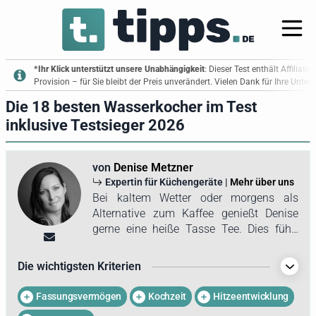
*Ihr Klick unterstützt unsere Unabhängigkeit
: Dieser Test enthält Affiliate
Provision – für Sie bleibt der Preis unverändert. Vielen Dank für Ihre Unte
Die 18 besten Wasserkocher im Test
inklusive Testsieger 2026
von
Denise Metzner
Expertin für Küchengeräte |
Mehr über uns
Bei kaltem Wetter oder morgens als
Alternative zum Kaffee genießt Denise
gerne eine heiße Tasse Tee. Dies führt
dazu, dass der Wasserkocher in ihrem
Haushalt täglich im Einsatz ist. Umso
Die wichtigsten Kriterien
wichtiger ist es, sich intensiv mit den im
Handel verfügbaren Geräten
Fassungsvermögen
Kochzeit
Hitzeentwicklung
auseinanderzusetzen. Dabei ist nicht nur