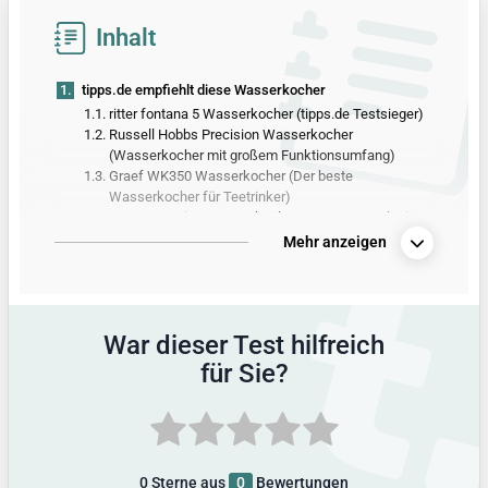
Inhalt
1.
tipps.de empfiehlt diese Wasserkocher
1.1.
ritter fontana 5 Wasserkocher (tipps.de Testsieger)
1.2.
Russell Hobbs Precision Wasserkocher
(Wasserkocher mit großem Funktionsumfang)
1.3.
Graef WK350 Wasserkocher (Der beste
Wasserkocher für Teetrinker)
1.4.
SEVERIN Reise-Wasserkocher-Set WK 3647 (Reise-
Wasserkocherset mit umschaltbarer Spannung für
Mehr anzeigen
unterwegs)
2.
Alle Produkte aus dem Wasserkocher-Test
3.
Vergleichstabelle mit allen Produktdetails
War dieser Test hilfreich
4.
So hat tipps.de getestet
für Sie?
5.
Alle Infos zum Thema
6.
Außerdem getestet
0
Sterne aus
0
Bewertungen