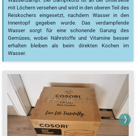
mit Löchern versehen und wird in den oberen Teil des
Reiskochers eingesetzt, nachdem Wasser in den
Innentopf gegeben wurde. Das verdampfende
Wasser sorgt für eine schonende Garung des
Gemüses, wobei Nährstoffe und Vitamine besser
erhalten bleiben als beim direkten Kochen im
Wasser.
Next