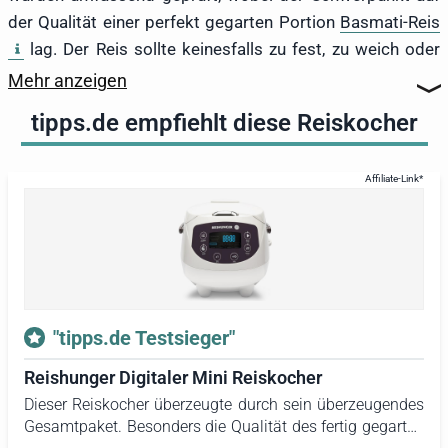
der Qualität einer perfekt gegarten Portion
Basmati-Reis
lag. Der Reis sollte keinesfalls zu fest, zu weich oder
gar matschig sein. Weitere wichtige Kriterien umfassten
Mehr anzeigen
die Verarbeitung, die einfache Inbetriebnahme und die
tipps.de empfiehlt diese Reiskocher
intuitive Bedienung sowie die technischen Merkmale wie
Garzeit, Leistung und Lautstärke. Im Folgenden werden
die Eigenschaften und Testergebnisse der einzelnen
Geräte detailliert dargestellt. Zudem sind zwei
Werbeplatzierungen im Test und Vergleich enthalten,
sodass über insgesamt 14 Reiskocher informiert wird.
Der Testsieger ist der
Reiskocher Mini von Reishunger
,
der mit seinem herausragenden Gesamtpaket
"tipps.de Testsieger"
überzeugte. Unter den kompakten Modellen stach der
Reishunger Digitaler Mini Reiskocher
WMF Küchenminis Reiskocher
hervor. Der beste
Dieser Reiskocher überzeugte durch sein überzeugendes
Multikocher im Test war der
Krups Cook4Me Touch
. Der
Gesamtpaket. Besonders die Qualität des fertig gegarten
YumAsia Panda Reiskocher
überzeugte durch das