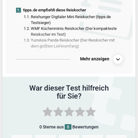
1.
tipps.de empfiehlt diese Reiskocher
1.1.
Reishunger Digitaler Mini Reiskocher (tipps.de
Testsieger)
1.2.
WMF Küchenminis Reiskocher (Der kompakteste
Reiskocher im Test)
1.3.
YumAsia Panda Reiskocher (Der Reiskocher mit
dem größten Lieferumfang)
1.4.
Lauben Low Sugar Rice Cooker 1500AT Reiskocher
(Reiskocher mit der einfachsten Bedienung im Test)
Mehr anzeigen
2.
Alle Produkte aus dem Reiskocher-Test
3.
Vergleichstabelle mit allen Produktdetails
4.
So hat tipps.de getestet
War dieser Test hilfreich
5.
Alle Infos zum Thema
für Sie?
6.
Außerdem getestet
0
Sterne aus
0
Bewertungen