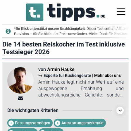
*Ihr Klick unterstützt unsere Unabhängigkeit
: Dieser Test enthält Affiliate
Provision – für Sie bleibt der Preis unverändert. Vielen Dank für Ihre Unte
Die 14 besten Reiskocher im Test inklusive
Testsieger 2026
von
Armin Hauke
Experte für Küchengeräte |
Mehr über uns
Armin Hauke legt nicht nur Wert auf eine
ausgewogene Ernährung und
abwechslungsreiche Gerichte, sondern
auch auf eine Vielfalt auf dem
Speiseplan. Um von Fleisch, Nudeln oder
Die wichtigsten Kriterien
Kartoffeln abzurücken, bereitet er gern
unterschiedliche Reisgerichte zu. Der
Fassungsvermögen
Ausstattungsmerkmale
Einsatz eines Reiskochers kann hierbei