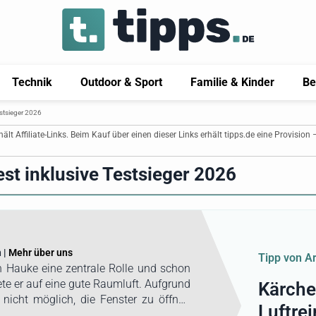
Technik
Outdoor & Sport
Familie & Kinder
Be
estsieger 2026
thält Affiliate-Links. Beim Kauf über einen dieser Links erhält tipps.de eine Provision 
est inklusive Testsieger 2026
 |
Mehr über uns
Tipp von A
n Hauke eine zentrale Rolle und schon
e er auf eine gute Raumluft. Aufgrund
Kärche
m nicht möglich, die Fenster zu öffnen
Luftrei
e zu lassen. Fensteröffnungen ziehen