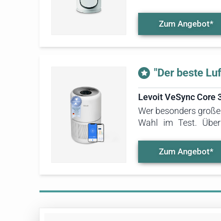
Test diese hohe Lu
Quadratmetern beste
Zum Angebot*
"Der beste Lu
Levoit VeSync Core 3
Wer besonders großen
Wahl im Test. Über 
Filterstatus abfrage
funktioniert die Be
Zum Angebot*
schnell auf Veränder
Luftbefeuchter für s