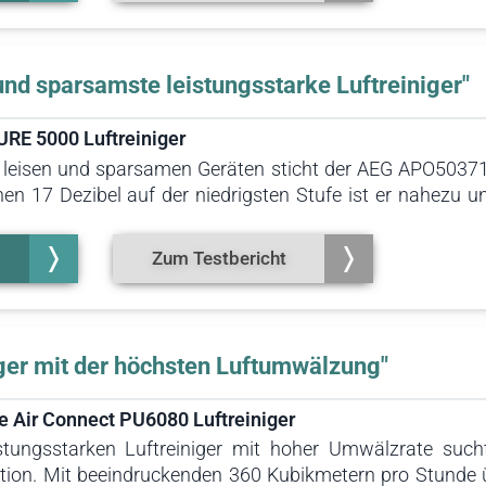
 Raumgrößen ist das Gerät in verschiedenen Ausführungen 
 und sparsamste leistungsstarke Luftreiniger"
E 5000 Luftreiniger
n leisen und sparsamen Geräten sticht der AEG APO5037
en 17 Dezibel auf der niedrigsten Stufe ist er nahezu u
Watt auf maximaler und weniger als drei Watt auf minimal
undlich, zudem lässt sich der Luftreiniger über die
Zum Testbericht
ogar mit dem Google Sprachassistenten Assistant möglich
iger mit der höchsten Luftumwälzung"
e Air Connect PU6080 Luftreiniger
tungsstarken Luftreiniger mit hoher Umwälzrate sucht,
tion. Mit beeindruckenden 360 Kubikmetern pro Stunde ü