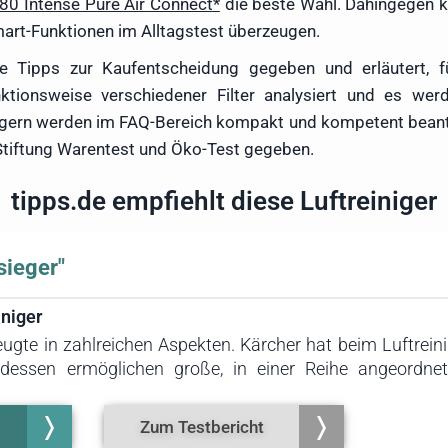
 Intense Pure Air Connect
die beste Wahl. Dahingegen 
mart-Funktionen im Alltagstest überzeugen.
e Tipps zur Kaufentscheidung gegeben und erläutert, 
unktionsweise verschiedener Filter analysiert und es w
nigern werden im FAQ-Bereich kompakt und kompetent beantw
 Stiftung Warentest und Öko-Test gegeben.
tipps.de empfiehlt diese Luftreiniger
sieger"
iniger
eugte in zahlreichen Aspekten. Kärcher hat beim Luftrein
ttdessen ermöglichen große, in einer Reihe angeordnet
. Der hohe Luftdurchsatz führt schnell zu einer spürba
en sich mühelos über eine große Klappe an der Seite 
Zum Testbericht
inen niedrigen Stromverbrauch aus, und ein ECO-Modus b