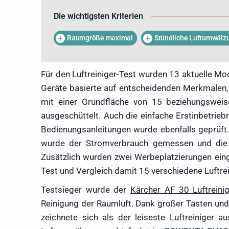
nicht nur Pollen an, sondern 
Die wichtigsten Kriterien
gelangen. Aus diesem Grund n
wodurch seine Expertise au
Raumgröße maximal
Stündliche Luftumwälz
folgenden Test verschiedener 
besonderen Vorteile bestimm
Geräte.
Für den Luftreiniger-
Test
wurden 13 aktuelle Mod
Geräte basierte auf entscheidenden Merkmalen, 
mit einer Grundfläche von 15 beziehungsweis
ausgeschüttelt. Auch die einfache Erstinbetrie
Bedienungsanleitungen wurde ebenfalls geprüft.
wurde der Stromverbrauch gemessen und die L
Zusätzlich wurden zwei Werbeplatzierungen ein
Test und Vergleich damit 15 verschiedene Luftrei
Testsieger wurde der
Kärcher AF 30 Luftreini
Reinigung der Raumluft. Dank großer Tasten und 
zeichnete sich als der leiseste Luftreiniger 