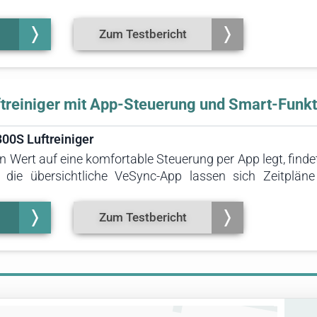
ftumwälzung. Dadurch ist das Gerät auch für Räum
ns geeignet.
Zum Testbericht
ftreiniger mit App-Steuerung und Smart-Funkt
00S Luftreiniger
 Wert auf eine komfortable Steuerung per App legt, finde
die übersichtliche VeSync-App lassen sich Zeitpläne 
n und die Luftqualität in Echtzeit überwachen. Dank Alex
dienung auf Wunsch auch komplett per Sprachbefehl. De
Zum Testbericht
ungen der Luftqualität und optimiert automatisch die Lü
eine kompakte Größe mit einer hohe Leistung.