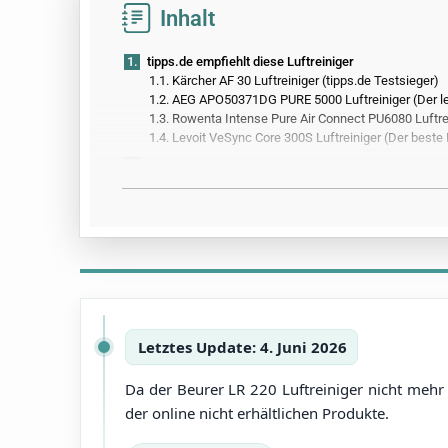
Inhalt
1.
tipps.de empfiehlt diese Luftreiniger
1.1.
Kärcher AF 30 Luftreiniger (tipps.de Testsieger)
1.2.
AEG APO50371DG PURE 5000 Luftreiniger (Der lei
1.3.
Rowenta Intense Pure Air Connect PU6080 Luftrei
1.4.
Levoit VeSync Core 300S Luftreiniger (Der beste
2.
Alle Produkte aus dem Luftreiniger-Test
3.
Vergleichstabelle mit allen Produktdetails
4.
So hat tipps.de getestet
5.
Alle Infos zum Thema
6.
Außerdem getestet
Letztes Update: 4. Juni 2026
Da der Beurer LR 220 Luftreiniger nicht mehr 
der online nicht erhältlichen Produkte.