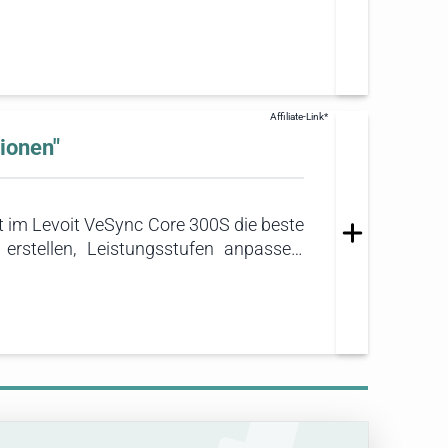
e mit einer Fläche von bis zu 140
ionen"
t im Levoit VeSync Core 300S die beste
erstellen, Leistungsstufen anpassen,
a- und Google-Assistant-Kompatibilität
r AirSight-Plus-Lasersensor reagiert
fterleistung. Außerdem überraschte der