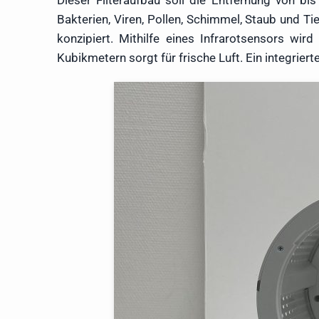
Dieser Filteraufbau soll die Entfernung von bi
Bakterien, Viren, Pollen, Schimmel, Staub und T
konzipiert. Mithilfe eines Infrarotsensors wir
Kubikmetern sorgt für frische Luft. Ein integriert