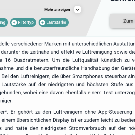
auch Schadstoffe, die in die Wohnung
Mehr anzeigen
utzt Armin seit Jahren Luftreiniger,
f diesem Gebiet gewachsen ist. Im
Zum 
ung
Filtertyp
Lautstärke
Luftreiniger beleuchtet der Autor die
ter Modelle sowie die Schwächen der
elle verschiedener Marken mit unterschiedlichen Austatt
darunter die zeitnahe und effektive Luftreinigung sowie d
e 16 Quadratmetern. Um die Luftqualität künstlich zu 
bnahme und die benutzerfreundliche Handhabung der Geräte
 Bei den Luftreinigern, die über Smartphones steuerbar s
autstärke auf der niedrigsten und höchsten Stufe aus
gebunden, wobei eine davon ebenfalls einem Test unterz
niger.
ger
. Er gehört zu den Luftreinigern ohne App-Steuerung
einem übersichtlichen Display ist er zudem leicht zu bedi
aus und hatte den niedrigsten Stromverbrauch auf der hö