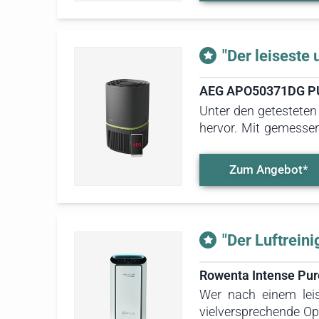
Für unterschiedliche
"Der leiseste
AEG APO50371DG PUR
Unter den getestete
hervor. Mit gemessen
gering aus: unter 20 
äußerst benutzerfre
Zum Angebot*
Sprachbefehlen ist s
"Der Luftrein
Rowenta Intense Pur
Wer nach einem leis
vielversprechende Op