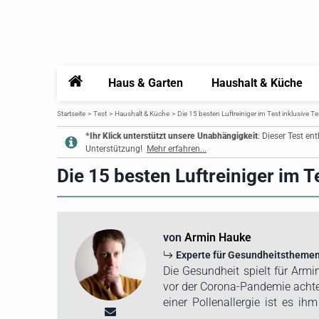
Home
Haus & Garten
Haushalt & Küche
Startseite
Test
Haushalt & Küche
Die 15 besten Luftreiniger im Test inklusive T
*Ihr Klick unterstützt unsere Unabhängigkeit
: Dieser Test en
Unterstützung!
Mehr erfahren...
Die 15 besten Luftreiniger im T
von
Armin Hauke
Experte für Gesundheitsthemen
Die Gesundheit spielt für Armi
vor der Corona-Pandemie achtet
einer Pollenallergie ist es ih
und frische Luft in die Räum