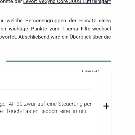
konnte der
Levoit VeSync Core 300S Luftreiniger
für welche Personengruppen der Einsatz eines
erden wichtige Punkte zum Thema Filterwechsel
ortet. Abschließend wird ein Überblick über die
iger AF 30 zwar auf eine Steuerung per
e Touch-Tasten jedoch eine intuitive
ren Verbesserung der Luftqualität. Die
austauschen. Zudem zeichnet sich der
ietet zusätzlich Energieeinsparungen.