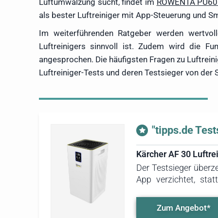
Luftumwälzung sucht, findet im
ROWENTA PU6080
als bester Luftreiniger mit App-Steuerung und S
Im weiterführenden Ratgeber werden wertvoll
Luftreinigers sinnvoll ist. Zudem wird die F
angesprochen. Die häufigsten Fragen zu Luftrei
Luftreiniger-Tests und deren Testsieger von der
"tipps.de Test
Kärcher AF 30 Luftre
Der Testsieger überz
App verzichtet, sta
Bedienung des Geräts
Filterelemente lass
Zum Angebot*
Luftreiniger durch e