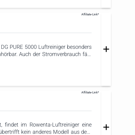
erhältlich.
1DG PURE 5000 Luftreiniger besonders
nhörbar. Auch der Stromverbrauch fällt
er Stufe. Die Bedienung gestaltet sich
 AEG-App steuern. Eine Steuerung per
.
 findet im Rowenta-Luftreiniger eine
bertrifft kein anderes Modell aus dem