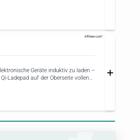
et die Explorer 1000 V2 durch eine
ektronische Geräte induktiv zu laden –
te Qi-Ladepad auf der Oberseite vollends
. Im Vergleich zur ALLPOWERS R600, die
 Wattstunden).