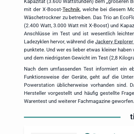
Kapazität (3.600 Wattstunden) dem „größeren Bru
mit der X-Boost-
Technik
, welche bei diesem Mo
Wäschetrockner zu betreiben. Das Trio an EcoF
(2.400 Watt, 3.000 Watt mit X-Boost) und Kapaz
Anschlüsse im Test und ist wesentlich leichte
Ladezyklen hervor, während die
Jackery Explore
punktete. Und wer es lieber etwas kleiner haben wi
und dem niedrigsten Gewicht im Test (2,8 Kilogr
Nach dem umfassenden Test informiert ein eben
Funktionsweise der Geräte, geht auf die Unters
Powerstation üblicherweise vorhanden sind. 
Hersteller vorgestellt und häufig gestellte Fra
Warentest und weiterer Fachmagazine geworfen
t