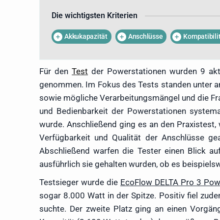
Camping wird aber mehr Le
Die wichtigsten Kriterien
Powerstationen ins Spiel, bei
drastische Unterschiede gibt. 
Akkukapazität
Anschlüsse
Kompatibili
mit Solargeneratoren hat Danie
mit aktuell im Handel verfügb
gelernte Journalist dabei über
Für den
Test
der Powerstationen wurden 9 aktu
zusammen mit Tipps und Tricks 
genommen. Im Fokus des Tests standen unter and
sowie mögliche Verarbeitungsmängel und die Fra
und Bedienbarkeit der Powerstationen systemat
wurde. Anschließend ging es an den Praxistest, 
Verfügbarkeit und Qualität der Anschlüsse ge
Abschließend warfen die Tester einen Blick au
ausführlich sie gehalten wurden, ob es beispiels
Testsieger wurde die
EcoFlow DELTA Pro 3 Pow
sogar 8.000 Watt in der Spitze. Positiv fiel zu
suchte. Der zweite Platz ging an einen Vorgän