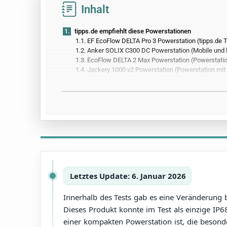
Inhalt
1.
tipps.de empfiehlt diese Powerstationen
1.1.
EF EcoFlow DELTA Pro 3 Powerstation (tipps.de T
1.2.
Anker SOLIX C300 DC Powerstation (Mobile und l
1.3.
EcoFlow DELTA 2 Max Powerstation (Powerstatio
1.4.
Jackery 1000 v2 Powerstation (Powerstation mit 
1.5.
Grecell T-1000 Powerstation (Kompakte Powersta
2.
Alle Produkte aus dem Powerstation-Test
3.
Vergleichstabelle mit allen Produktdetails
4.
So hat tipps.de getestet
5.
Alle Infos zum Thema
6.
Außerdem getestet
Letztes Update: 6. Januar 2026
Innerhalb des Tests gab es eine Veränderung 
Dieses Produkt konnte im Test als einzige IP6
einer kompakten Powerstation ist, die besonde