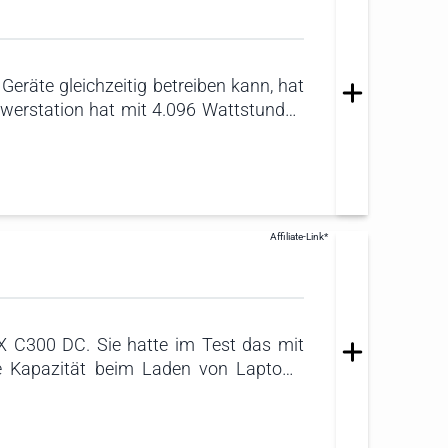
eräte gleichzeitig betreiben kann, hat
werstation hat mit 4.096 Wattstunden
ng von 8.000 Watt – auch hier kann kein
 erweiterbar, um noch mehr Energie
IX C300 DC. Sie hatte im Test das mit
e Kapazität beim Laden von Laptops,
st sie perfekt für unterwegs. Einziges