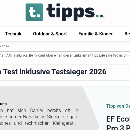
Technik
Outdoor & Sport
Familie & Kinder
Be
er 2026
thält Affiliate-Links. Beim Kauf über einen dieser Links erhält tipps.de eine Provision 
 Test inklusive Testsieger 2026
 uns
Tipp von Da
an hat sich Daniel bereits oft in
n es in der Nähe keine Steckdose gab.
EF Eco
ones und technischen Kleingeräten
Pro 3 
r den Betrieb eines Elektrogrills beim