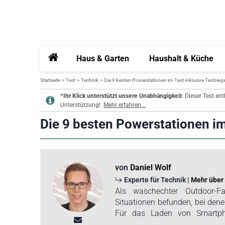
Home
Haus & Garten
Haushalt & Küche
Startseite
Test
Technik
Die 9 besten Powerstationen im Test inklusive Testsieg
*Ihr Klick unterstützt unsere Unabhängigkeit
: Dieser Test en
Unterstützung!
Mehr erfahren...
Die 9 besten Powerstationen im
von
Daniel Wolf
Experte für Technik |
Mehr über
Als waschechter Outdoor-F
Situationen befunden, bei dene
Für das Laden von Smartph
reichen Powerbanks oft aus, fü