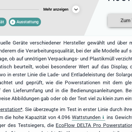
istung benötigt. Hier kommen die
Mehr anzeigen
 denen es von Modell zu Modell teils
Aufgrund seiner langjährigen Erfahrung
Zum 
tät
Ausstattung
l beschlossen, einen detaillierten Test
aren Modellen durchzuführen. Was der
 mehrere Wochen erfahren hat, gibt er
elle Geräte verschiedener Hersteller gewählt und über 
in den folgenden Zeilen weiter.
erem die Verarbeitungsqualität, bei der alle Modelle auf 
ge, ob auf unnötigen Verpackungs- und Plastikmüll verzic
isch beurteilt, wobei besonderer Wert auf das Display,
wo in erster Linie die Lade- und Entladeleistung der Sola
achtet und geprüft, wie die Powerstationen mit dem gl
f den Lieferumfang und in die Bedienungsanleitungen. Bei
weise Abbildungen gab oder ob der Text viel zu klein zum ei
erstation
. Sie überzeugte im Test in erster Linie durch i
dem die hohe Kapazität von 4.096
Wattstunden
ins Gewicht
ger des Testsiegers, die
EcoFlow DELTA Pro Powerstatio