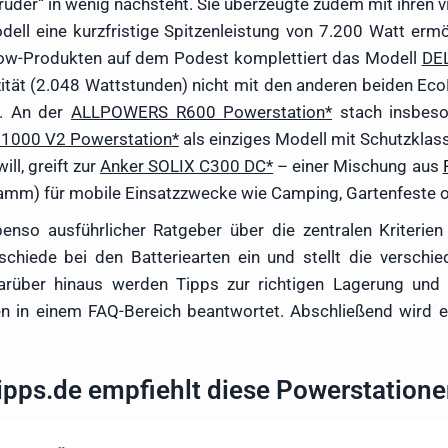
der“ in wenig nachsteht. Sie überzeugte zudem mit ihren v
dell eine kurzfristige Spitzenleistung von 7.200 Watt er
low-Produkten auf dem Podest komplettiert das Modell
DE
ität (2.048 Wattstunden) nicht mit den anderen beiden EcoF
r. An der
ALLPOWERS R600 Powerstation
stach insbeso
r 1000 V2 Powerstation
als einziges Modell mit Schutzklas
ll, greift zur
Anker SOLIX C300 DC
– einer Mischung aus
amm) für mobile Einsatzzwecke wie Camping, Gartenfeste ode
so ausführlicher Ratgeber über die zentralen Kriterien 
chiede bei den Batteriearten ein und stellt die verschie
Darüber hinaus werden Tipps zur richtigen Lagerung und
gen in einem FAQ-Bereich beantwortet. Abschließend wird e
.
ipps.de empfiehlt diese Powerstation