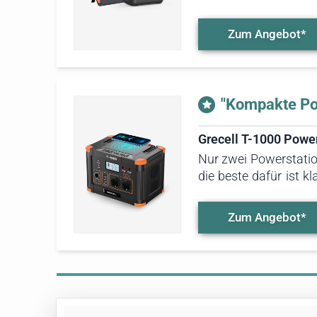
im Zweifelsfall so
Displayanzeige, einen
Zum Angebot*
"Kompakte Pow
Grecell T-1000 Powe
Nur zwei Powerstatio
die beste dafür ist k
überzeugen. Zudem si
ebenfalls induktiv la
Zum Angebot*