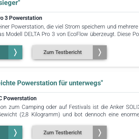
sieger"
o 3 Powerstation
ner Powerstation, die viel Strom speichern und mehrere G
as Modell DELTA Pro 3 von EcoFlow überzeugt. Diese Po
pazität im Test und erreicht eine maximale Spitzenleistu
thalten. Zudem ist das Gerät mit zwei Zusatzakkus
Zum Testbericht
es spricht für den tipps.de Testsieger.
eichte Powerstation für unterwegs"
C Powerstation
tion zum Camping oder auf Festivals ist die Anker SOL
 Gewicht (2,8 Kilogramm) und bot dennoch eine enorm
Dank des Tragegurtes und des ausziehbaren LED-Lichts i
C-Anschluss vorhanden!
Zum Testbericht