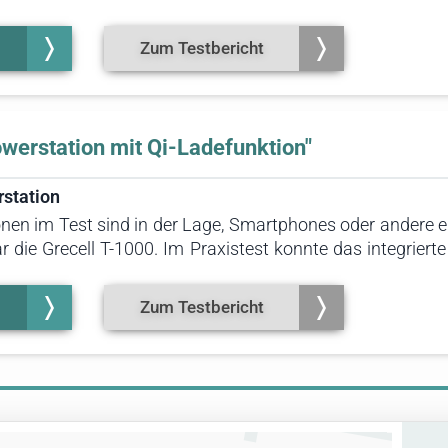
gar einen kurzen Tauchgang. Darüber hinaus punkt
 langlebigen Akku und optionale faltbare Solartmodule.
Zum Testbericht
erstation mit Qi-Ladefunktion"
rstation
nen im Test sind in der Lage, Smartphones oder andere el
lar die Grecell T-1000. Im Praxistest konnte das integrier
nd im Paket zwei faltbare Solarpanels bereits enthalten
den kann, hat sie wesentlich höhere Kapazität (999 zu 299
Zum Testbericht