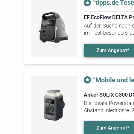
"tipps.de Test
EF EcoFlow DELTA Pr
Auf der Suche nach ei
im Test besonders d
die größte Batterieka
anderes Produkt mi
Zum Angebot*
aufzunehmen. Dies all
"Mobile und l
Anker SOLIX C300 D
Die ideale Powersta
Abstand niedrigste
Tablets und Handys. 
Manko: Es ist kein A
Zum Angebot*