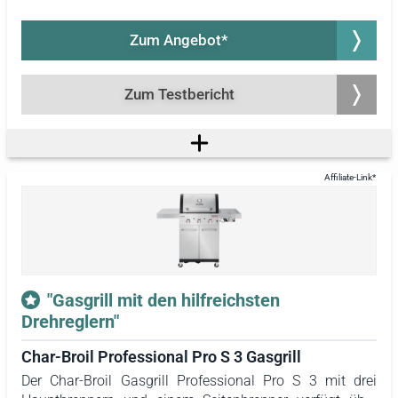
daraus resultierende, perfekte Grillergebnis. Auf dem
Deckel des Modells lassen sich anhand von zwei
Zum Angebot*
Thermometern die Temperaturen im Innern des Gasgrills
ermitteln. Die Grillflächen werden mit Hilfe des Zone
Dividers getrennt. Die Trennwand aus Metall ermöglicht
Zum Testbericht
die Zubereitung verschiedener Lebensmittel mit
unterschiedlichen Temperaturen.
"Gasgrill mit den hilfreichsten
Drehreglern"
Char-Broil Professional Pro S 3 Gasgrill
Der Char-Broil Gasgrill Professional Pro S 3 mit drei