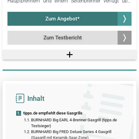
Hauptbrennern und einem Seitenbrenner verfügt über
beleuchtete Drehregler. Sie zeigen, welche Brenner in
Betrieb sind, was vor allem beim Grillen in der
Zum Angebot*
Dämmerung ein großer Vorteil ist. Neben dem
praktischen Nutzen werten sie den Grill zudem optisch
auf. Die LED-Beleuchtung sticht sofort ins Auge und
Zum Testbericht
verleiht dem Gasgrill ein modernes Aussehen.
Inhalt
1.
tipps.de empfiehlt diese Gasgrills
1.1.
BURNHARD Big EARL 4-Brenner Gasgrill (tipps.de
Testsieger)
1.2.
BURNHARD Big FRED Deluxe Series 4 Gasgrill
(Gasgrill mit Keramik-Sear-Zone)