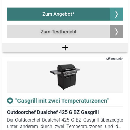
extreme direkte Hitze auf das Grillgut bei Temperaturen
von bis zu 900 Grad Celsius ermöglicht. Daher wird diese
Zum Angebot*
Grillzone auch gerne "Sear"- oder "Sizzle"-Zone genannt.
Dadurch entsteht in sehr kurzer Zeit eine kräftige Kruste
mit starken Röstaromen, während das Fleisch innen aber
Zum Testbericht
saftig bleibt.
"Gasgrill mit zwei Temperaturzonen"
Outdoorchef Dualchef 425 G BZ Gasgrill
Der Outdoorchef Dualchef 425 G BZ Gasgrill überzeugte
unter anderem durch zwei Temperaturzonen und das