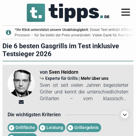
*Ihr Klick unterstützt unsere Unabhängigkeit
: Dieser Test enthält Affiliate
Provision – für Sie bleibt der Preis unverändert. Vielen Dank für Ihre Unte
Die 6 besten Gasgrills im Test inklusive
Testsieger 2026
von
Sven Heidorn
Experte für Grills |
Mehr über uns
Sven ist seit vielen Jahren begeisterter
Griller und kennt die unterschiedlichsten
Grillarten – vom klassischen
Holzkohlegrill über moderne Elektrogrills
bis hin zu hochwertigen Gasgrills.
Die wichtigsten Kriterien
Besonders Letztere haben es ihm
angetan. Die präzise
Grillfläche
Leistung
Grillergebnis
Temperatursteuerung, die vielseitigen