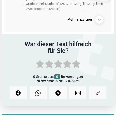
1.3.
Outdoorchef Dualchef 425 G BZ Gasgrill (Gasgrill mit
zwei Temperaturzonen)
1.4.
Char-Broil Professional Pro S 3 Gasgrill (Gasgrill mit
den hilfreichsten Drehreglern)
Mehr anzeigen
2.
Alle Produkte aus dem Gasgrill-Test
3.
Vergleichstabelle mit allen Produktdetails
4.
So hat tipps.de getestet
War dieser Test hilfreich
5.
Alle Infos zum Thema
für Sie?
6.
Außerdem getestet
0
Sterne aus
0
Bewertungen
zuletzt aktualisiert: 07.07.2026