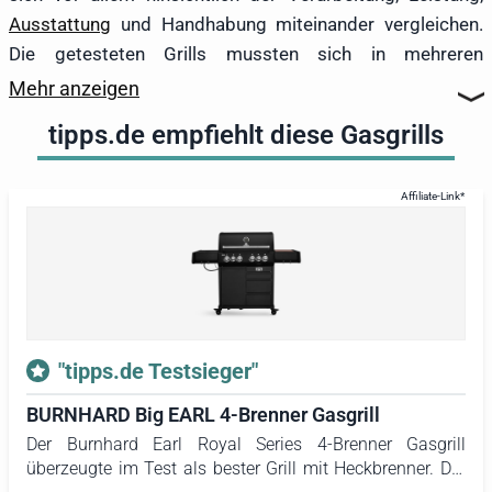
Ausstattung
und Handhabung miteinander vergleichen.
Die getesteten Grills mussten sich in mehreren
praxisnahen Szenarien beweisen. Dazu gehörten das
Mehr anzeigen
Anbraten von Steaks bei sehr hohen Temperaturen, das
tipps.de empfiehlt diese Gasgrills
indirekte Garen größerer Fleischstücke sowie das
gleichzeitige Grillen von Gemüse und Beilagen. Die
Aufheizzeit, die maximale Hitzeentwicklung und die
Temperaturregelung wurden ebenfalls bewertet. Ein
besonderes Augenmerk lag zudem auf der Montage, der
Sicherheit im Umgang mit Gas und den Möglichkeiten zur
Reinigung.
Testsieger wurde der
Burnhard Earl Royal Series 4-
"tipps.de Testsieger"
Brenner
. Er punktete mit einem leistungsstarken
BURNHARD Big EARL 4-Brenner Gasgrill
Heckbrenner, der für die Nutzung mit Drehspieß und
Der Burnhard Earl Royal Series 4-Brenner Gasgrill
Braten geeignet ist. Dagegen bietet der
BURNHARD Big
überzeugte im Test als bester Grill mit Heckbrenner. Der
Fred Deluxe Series 4
mit seinem Infrarot-