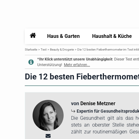
Home
Haus & Garten
Haushalt & Küche
Startseite
Test
Beauty & Drogerie
Die 12 besten Fieberthermometer im Test inkl
*Ihr Klick unterstützt unsere Unabhängigkeit
: Dieser Test en
Unterstützung!
Mehr erfahren...
Die 12 besten Fieberthermomete
von
Denise Metzner
Expertin für Gesundheitsproduk
Die Gesundheit gilt als das 
stets an oberster Stelle ste
zählt zur routinemäßigen Gesu
Familie. Wer die eigene Kö