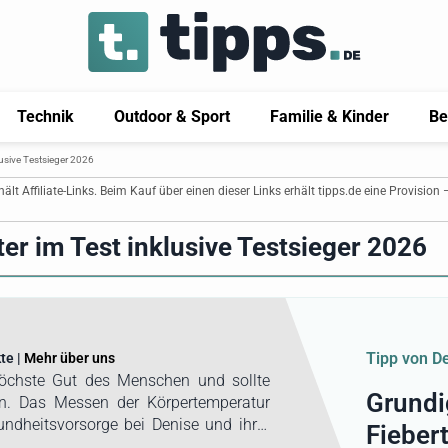
Technik
Outdoor & Sport
Familie & Kinder
Be
usive Testsieger 2026
thält Affiliate-Links. Beim Kauf über einen dieser Links erhält tipps.de eine Provision 
r im Test inklusive Testsieger 2026
Tipp von D
te |
Mehr über uns
höchste Gut des Menschen und sollte
Grundi
hen. Das Messen der Körpertemperatur
ndheitsvorsorge bei Denise und ihrer
Fieber
rpertemperatur im gesunden Zustand