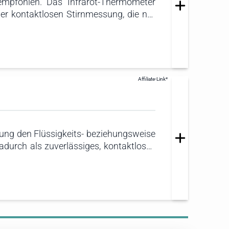
mpfohlen. Das Infrarot-Thermometer
er kontaktlosen Stirnmessung, die nur
 alle, die eine schnelle und bequeme
einsetzbar und kann auch zur Messung
tung den Flüssigkeits- beziehungsweise
durch als zuverlässiges, kontaktloses