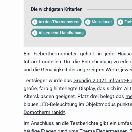
kennt, kann durch regelmäßig
Die wichtigsten Kriterien
und beginnende Krankheiten sch
die Temperaturmessung ein 
Art des Thermometers
Messdauer
Far
Kindern als auch bei Erwachsen
Metzner umfassende Erfahrung
Allgemeine Handhabung
vom Säuglings- bis zum Grund
Vorzüge als auch die Nachteil
und weiß, worauf es bei
Ein Fieberthermometer gehört in jede Haus
Fieberthermometer ankommt. 
Infrarotmodellen. Um die Entscheidung zu erle
hat sie ganz unterschiedliche 
und die Genauigkeit der angezeigten Werte, jew
von einfachen Stabtherm
Thermometern mit App-Unterst
Testsieger wurde das
Grundig 20021 Infrarot-F
große, farbig hinterlegte Display, das sich im 
Altersklassen geeignet. Platz drei belegt das
me
blauen LED-Beleuchtung im Objektmodus punkt
Domotherm rapid
.
Im Anschluss an die Testberichte gibt ein umfas
häufige Fragen rund ums Thema Fiebermessen. Z