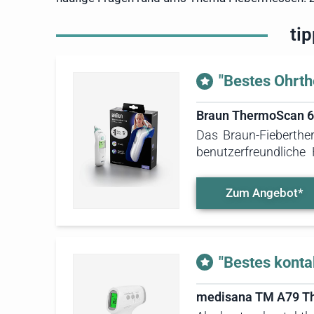
ti
"Bestes Ohrt
Braun ThermoScan 6
Das Braun-Fieberthe
benutzerfreundlich
Familien mit Kindern. 
Zum Angebot*
"Bestes konta
medisana TM A79 T