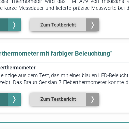
loses Thermometer wird das TM A79 von medisana e
e kurze Messdauer und lieferte präzise Messwerte bei d
erenzwerten abwichen. Es eignet sich hervorragend für
pertemperaturmessung suchen. Zudem ist es vielseitig 
Zum Testbericht
det werden.
rthermometer mit farbiger Beleuchtung"
berthermometer
s einzige aus dem Test, das mit einer blauen LED-Beleuch
eigt. Das Braun Sensian 7 Fieberthermometer konnte da
m Test überzeugen.
Zum Testbericht