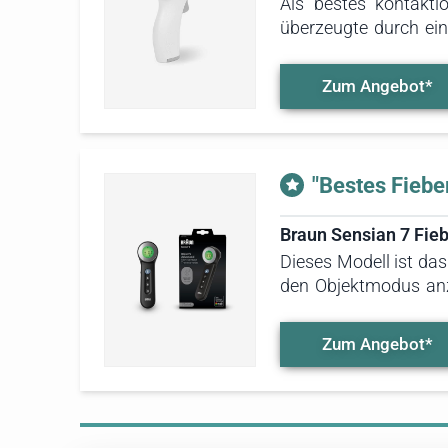
Als bestes kontakt
überzeugte durch ein
minimal von den Ref
Möglichkeit zur Kör
Zum Angebot*
von Objekten verwen
"Bestes Fiebe
Braun Sensian 7 Fie
Dieses Modell ist da
den Objektmodus anz
Fieberthermometer i
Zum Angebot*