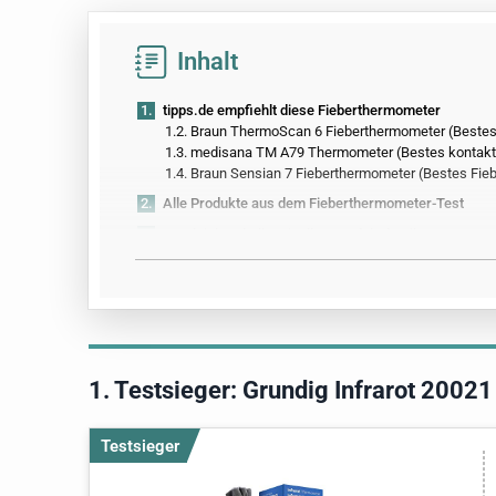
Inhalt
1.
tipps.de empfiehlt diese Fieberthermometer
1.2.
Braun ThermoScan 6 Fieberthermometer (Beste
1.3.
medisana TM A79 Thermometer (Bestes kontakt
1.4.
Braun Sensian 7 Fieberthermometer (Bestes Fieb
2.
Alle Produkte aus dem Fieberthermometer-Test
3.
Vergleichstabelle mit allen Produktdetails
4.
So hat tipps.de getestet
5.
Alle Infos zum Thema
6.
Außerdem getestet
1. Testsieger: Grundig Infrarot 2002
Testsieger