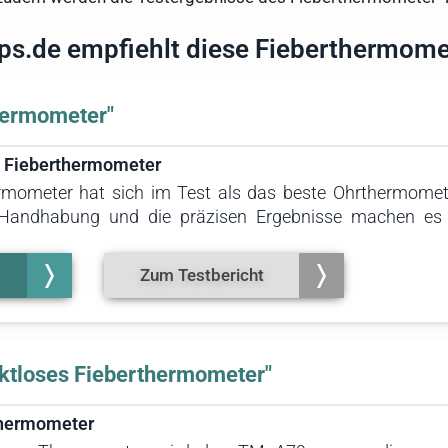
pps.de empfiehlt diese Fieberthermome
hermometer"
 Fieberthermometer
rmometer hat sich im Test als das beste Ohrthermomete
e Handhabung und die präzisen Ergebnisse machen es
Das Gerät ist für alle Altersgruppen geeignet.
Zum Testbericht
ktloses Fieberthermometer"
hermometer