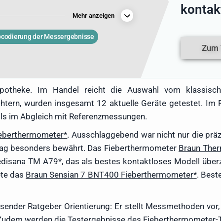
kontak
e Messungen Veränderungen im Körper
Mehr anzeigen
neller erkennen. Im Krankheitsfall ist
wesentlicher Indikator, sowohl bei
bcodierung der Messergebnisse
en. Als dreifache Mutter bringt Denise
Zum 
 im Bereich Fiebermessen bei Kindern
schulalter mit. Sie kennt sowohl die
e der verschiedenen Thermometer-Arten
 einem qualitativ hochwertigen
apotheke. Im Handel reicht die Auswahl vom klassisch
Im folgenden Fieberthermometer-Test
ichtern, wurden insgesamt 12 aktuelle Geräte getestet. I
Fieberthermometer gründlich getestet,
eils im Abgleich mit Referenzmessungen.
ometern bis hin zu High-Tech-
ützung.
ieberthermometer
. Ausschlaggebend war nicht nur die prä
Alltag besonders bewährt. Das Fieberthermometer
Braun The
disana TM A79
, das als bestes kontaktloses Modell über
ete das
Braun Sensian 7 BNT400 Fieberthermometer
. Best
sender Ratgeber Orientierung: Er stellt Messmethoden vor, 
udem werden die Testergebnisse des Fieberthermometer-Tes