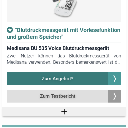
"Blutdruckmessgerät mit Vorlesefunktion
und großem Speicher"
Medisana BU 535 Voice Blutdruckmessgerät
Zwei Nutzer können das Blutdruckmessgerät von
Medisana verwenden. Besonders bemerkenswert ist der
umfangreiche Speicher, der Platz für insgesamt 120
Messungen pro Nutzer bietet. Hervorzuheben ist zudem
Zum Angebot*
die einzigartige Funktion des Geräts, die es ermöglicht,
die Werte nach der Messung per Sprachausgabe
vorlesen zu lassen. Die Lautstärke der Sprachausgabe
Zum Testbericht
kann individuell angepasst werden. Dieses Gerät
empfiehlt sich für Menschen, die akustische
Informationen besser aufnehmen können als visuelle.