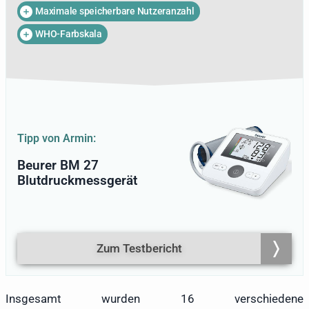
führte er einen praktischen Test
Maximale speicherbare Nutzeranzahl
verschiedener Blutdruckmessgeräte
WHO-Farbskala
durch. Ob schlicht und
benutzerfreundlich oder smart mit App-
Steuerung und Cloud-Datenspeicherung:
Eine umfangreiche Bandbreite an Geräten
wurde von Armin Hauke ausgiebig
getestet. Die Ergebnisse dieses Tests
werden im Folgenden präsentiert,
Tipp von Armin:
inklusive eines umfangreichen Ratgebers.
Beurer BM 27
Blutdruckmessgerät
Zum Testbericht
Insgesamt wurden 16 verschiedene