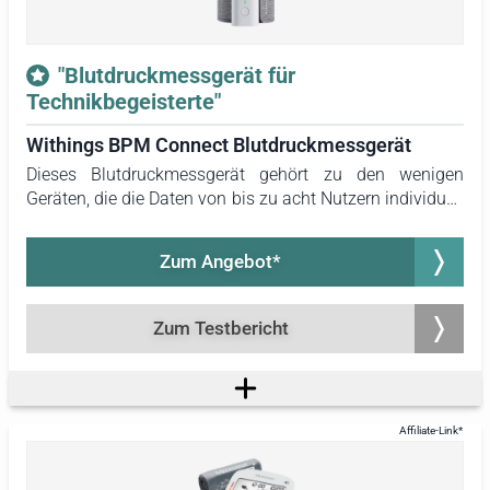
"Blutdruckmessgerät für
Technikbegeisterte"
Withings BPM Connect Blutdruckmessgerät
Dieses Blutdruckmessgerät gehört zu den wenigen
Geräten, die die Daten von bis zu acht Nutzern individuell
speichern können. In der Cloud des Herstellers stehen
dafür unbegrenzt viele Speicherplätze zur Verfügung.
Zum Angebot*
Zudem ist es vergleichsweise leicht und die Messung
erfolgt sehr angenehm. Das ansprechende Design macht
das Gerät zu einem echten Hingucker. Es wird allen
Zum Testbericht
empfohlen, die ein modernes Blutdruckmessgerät für
mehrere Nutzer suchen oder sich für smarte Technik
begeistern.