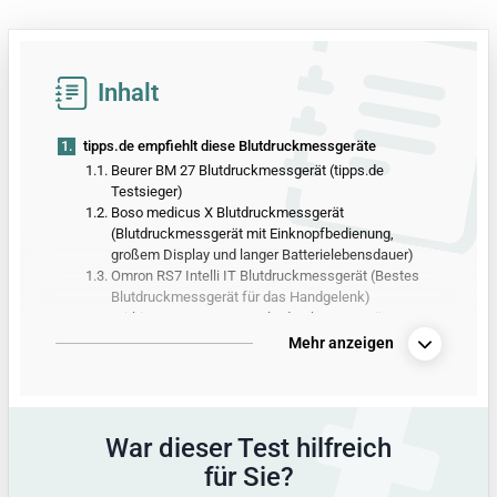
Inhalt
1.
tipps.de empfiehlt diese Blutdruckmessgeräte
1.1.
Beurer BM 27 Blutdruckmessgerät (tipps.de
Testsieger)
1.2.
Boso medicus X Blutdruckmessgerät
(Blutdruckmessgerät mit Einknopfbedienung,
großem Display und langer Batterielebensdauer)
1.3.
Omron RS7 Intelli IT Blutdruckmessgerät (Bestes
Blutdruckmessgerät für das Handgelenk)
1.4.
Withings BPM Connect Blutdruckmessgerät
(Blutdruckmessgerät für Technikbegeisterte)
Mehr anzeigen
1.5.
Medisana BU 535 Voice Blutdruckmessgerät
(Blutdruckmessgerät mit Vorlesefunktion und
großem Speicher)
2.
Alle Produkte aus dem Blutdruckmessgerät-Test
War dieser Test hilfreich
3.
Vergleichstabelle mit allen Produktdetails
für Sie?
4.
So hat tipps.de getestet