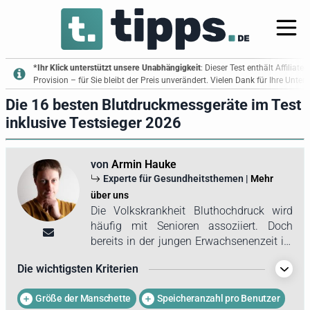
*Ihr Klick unterstützt unsere Unabhängigkeit
: Dieser Test enthält Affiliate
Provision – für Sie bleibt der Preis unverändert. Vielen Dank für Ihre Unte
Die 16 besten Blutdruckmessgeräte im Test
inklusive Testsieger 2026
von
Armin Hauke
Experte für Gesundheitsthemen |
Mehr
über uns
Die Volkskrankheit Bluthochdruck wird
häufig mit Senioren assoziiert. Doch
bereits in der jungen Erwachsenenzeit ist
es wichtig, den Blutdruck regelmäßig zu
Die wichtigsten Kriterien
überprüfen. Da Armin regelmäßig Sport
treibt, überwacht er seinen Blutdruck
Größe der Manschette
Speicheranzahl pro Benutzer
regelmäßig. Aus dieser Einsicht heraus