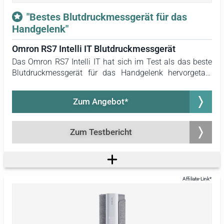
"Bestes Blutdruckmessgerät für das
Handgelenk"
Omron RS7 Intelli IT Blutdruckmessgerät
Das Omron RS7 Intelli IT hat sich im Test als das beste
Blutdruckmessgerät für das Handgelenk hervorgetan.
Besonders hervorzuheben ist die nahezu geräuschlose
Pumpe, die dieses Gerät auszeichnet. Kein anderes
Zum Angebot*
getestetes Blutdruckmessgerät überzeugte mit einer
vergleichbaren Lautstärke. Weiterhin ermöglicht die
Bluetooth-Funktion eine Synchronisation der Messwerte
Zum Testbericht
mit der Omron-Connect-App, während die Daten zudem
in einer Cloud gespeichert werden.