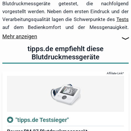
Blutdruckmessgeräte getestet, die nachfolgend
vorgestellt werden. Neben dem ersten Eindruck und der
Verarbeitungsqualität lagen die Schwerpunkte des
Tests
auf dem Bedienkomfort und der Messgenauigkeit.
Besonders beachtet wurde, wie sanft oder unangenehm
Mehr anzeigen
die Messungen abliefen und auf welche Weise die Daten
tipps.de empfiehlt diese
gespeichert werden konnten. Auch die Verständlichkeit
Blutdruckmessgeräte
der Bedienungsanleitungen war Teil der Bewertung. Zu
guter Letzt wurden die Messgeräte nach dem Test
anhand dieser Anleitungen gereinigt. Der entscheidende
Aspekt im Test blieb jedoch die Genauigkeit der
Messungen.
Besonders überzeugte das
Oberarm-
Blutdruckmessgerät
Beurer BM 27
, das Testsieger
wurde. Dieses Modell wies mehrere Vorteile auf, darunter
"tipps.de Testsieger"
einen angenehmen Druckpunkt der Tasten, eine einfache