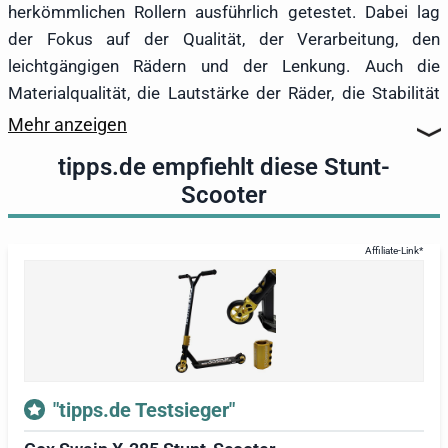
herkömmlichen Rollern ausführlich getestet. Dabei lag
der Fokus auf der Qualität, der Verarbeitung, den
leichtgängigen Rädern und der Lenkung. Auch die
Materialqualität, die Lautstärke der Räder, die Stabilität
und die Bremsenqualität flossen in die Bewertungen ein.
Mehr anzeigen
Eine einfache Montage und verständliche
tipps.de empfiehlt diese Stunt-
Bedienungsanleitungen sowie die Farbauswahl wurden
Scooter
ebenfalls berücksichtigt. Die besten getesteten Stunt-
Scooter überzeugten durch eine hervorragende
Verarbeitung, robuste Materialien und eine ausgeglichene
Bremsleistung.
Im
Test
ging der
Cox Swain X-385 Stunt-Scooter
als
klarer Sieger hervor. Er eignet sich als einziges Modell für
Profis und bietet den besten Fahrkomfort. Der
KESSER®-
Stunt-Scooter X-Limit-Pro
fiel durch sein auffälliges
"tipps.de Testsieger"
Metallic-Design ins Auge und wurde mit einem