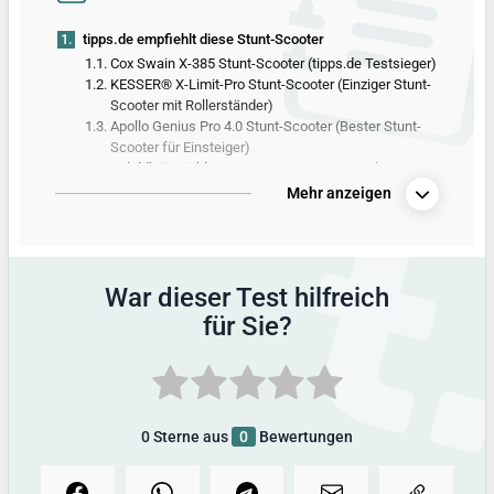
1.
tipps.de empfiehlt diese Stunt-Scooter
1.1.
Cox Swain X-385 Stunt-Scooter (tipps.de Testsieger)
1.2.
KESSER® X-Limit-Pro Stunt-Scooter (Einziger Stunt-
Scooter mit Rollerständer)
1.3.
Apollo Genius Pro 4.0 Stunt-Scooter (Bester Stunt-
Scooter für Einsteiger)
1.4.
Schildkröt Kickless 510432 Stunt-Scooter (Stunt-
Scooter mit bestem Grip)
Mehr anzeigen
1.5.
HUDORA XQ-12 14025 Kids Stunt-Scooter (Bester
Stunt-Scooter für kleinere Kinder)
2.
Alle Produkte aus dem Stunt-Scooter-Test
War dieser Test hilfreich
3.
Vergleichstabelle mit allen Produktdetails
für Sie?
4.
So hat tipps.de getestet
5.
Alle Infos zum Thema
0
Sterne aus
0
Bewertungen