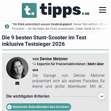
*Ihr Klick unterstützt unsere Unabhängigkeit
: Dieser Test enthält Affiliate
Provision – für Sie bleibt der Preis unverändert. Vielen Dank für Ihre Unte
Die 9 besten Stunt-Scooter im Test
inklusive Testsieger 2026
von
Denise Metzner
Expertin für Freizeitaktivitäten |
Mehr über
uns
Die Garage von Denise Metzner
präsentiert sich als wahres Paradies für
kleine und große Abenteurer. Mit drei
Kindern hat sich im Laufe der Jahre eine
Die wichtigsten Kriterien
beeindruckende Sammlung an
Fahrzeugen angesammelt – von
Maximale Belastbarkeit des Scooters
Dreirädern über Skateboards bis hin zu