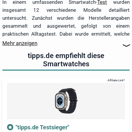
In einem umfassenden Smartwatch-
Test
wurden
insgesamt 12 verschiedene Modelle detailliert
untersucht. Zunächst wurden die Herstellerangaben
gesammelt und ausgewertet, gefolgt von einem
praktischen Alltagstest. Dabei wurde ermittelt, welche
Funktionen die Smartwatches bieten, wie
Mehr anzeigen
benutzerfreundlich sie sind, welche Kompatibilität mit
tipps.de empfiehlt diese
Sport
-Apps besteht, wie leistungsfähig die Batterien sind,
Smartwatches
wie schnell sich die Akkus aufladen lassen und wie
präzise die Messsensoren arbeiten. Zudem wurden die
Geräte gewogen und vermessen. Auch Verarbeitung und
Materialien wurden gewissenhaft beurteilt.
Testsieger wurde die
Apple Watch Ultra 2
, die mit einer
erstklassigen Performance und einer beeindruckenden
Robustheit überzeugte. Die Smartwatch bietet eine
umfassende Funktionsvielfalt und besitzt mit 3.000
Nits
"tipps.de Testsieger"