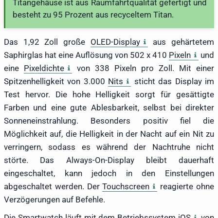
Titangehäuse ist aus Raumfahrtqualität gefertigt und
besteht zu 95 Prozent aus recyceltem Titan.
Das 1,92 Zoll große
OLED-Display
aus gehärtetem
Saphirglas hat eine Auflösung von 502 x 410
Pixeln
und
eine
Pixeldichte
von 338 Pixeln pro Zoll. Mit einer
Spitzenhelligkeit von 3.000
Nits
sticht das Display im
Test hervor. Die hohe Helligkeit sorgt für gesättigte
Farben und eine gute Ablesbarkeit, selbst bei direkter
Sonneneinstrahlung. Besonders positiv fiel die
Möglichkeit auf, die Helligkeit in der Nacht auf ein Nit zu
verringern, sodass es während der Nachtruhe nicht
störte. Das Always-On-Display bleibt dauerhaft
eingeschaltet, kann jedoch in den Einstellungen
abgeschaltet werden. Der
Touchscreen
reagierte ohne
Verzögerungen auf Befehle.
Die Smartwatch läuft mit dem Betriebssystem
iOS
von