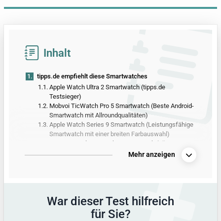
Inhalt
1.
tipps.de empfiehlt diese Smartwatches
1.1.
Apple Watch Ultra 2 Smartwatch (tipps.de
Testsieger)
1.2.
Mobvoi TicWatch Pro 5 Smartwatch (Beste Android-
Smartwatch mit Allroundqualitäten)
1.3.
Apple Watch Series 9 Smartwatch (Leistungsfähige
Smartwatch mit einer breiten Farbauswahl)
1.4.
Samsung Galaxy Watch6 Smartwatch (Für
Samsung-Fans: Smartwatch mit leicht zu
Mehr anzeigen
wechselndem Armband)
1.5.
HUAWEI Watch GT 4 Smartwatch (Hybriduhr mit
hervorragender Entstörleistung)
2.
Alle Produkte aus dem Smartwatch-Test
War dieser Test hilfreich
3.
Vergleichstabelle mit allen Produktdetails
für Sie?