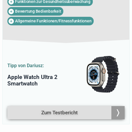
Funktionen zur Gesundheitsüberwachung
Gadgets und während des Trainings ist
es wichtig für ihn, zu wissen, wie der
Bewertung Bedienbarkeit
Körper auf die Trainingsreize reagiert. Die
Allgemeine Funktionen/Fitnessfunktionen
Pulsfrequenz will er stets überwachen
und die Laufgeschwindigkeit genau im
Blick behalten. Aus diesem Grund nutzt
Dariusz seit vielen Jahren Smartwatches,
sodass er eine umfassende Kenntniss
über diese Geräte hat. Über mehrere
Wochen hinweg testete er verschiedene
Tipp von Dariusz:
Smartwatch-Modelle intensiv. Die daraus
gewonnenen Erkenntnisse, Tipps und
Apple Watch Ultra 2
Empfehlungen aus den Tests sowie die
Smartwatch
persönliche Erfahrungen des Hobby-
Triathlets flossen in den folgenden
Ratgeber ein.
Zum Testbericht