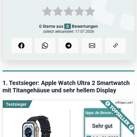
4.
So hat tipps.de getestet
5.
Alle Infos zum Thema
0
Sterne aus
0
Bewertungen
zuletzt aktualisiert: 17.07.2026
1. Testsieger: Apple Watch Ultra 2 Smartwatch
mit Titangehäuse und sehr hellem Display
Testsieger
tipps.de Bewertung
Sehr gut