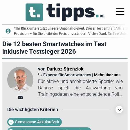
*Ihr Klick unterstützt unsere Unabhängigkeit
: Dieser Test enthält Affiliate
Provision – für Sie bleibt der Preis unverändert. Vielen Dank für Ihre Unte
Die 12 besten Smartwatches im Test
inklusive Testsieger 2026
von
Dariusz Strenziok
Experte für Smartwatches |
Mehr über uns
Für aktive und ambitionierte Sportler wie
Dariusz spielt die Auswertung von
Trainingsdaten eine entscheidende Rolle.
Eine moderne Smartwatch bietet
zahlreiche nützliche Informationen über
Die wichtigsten Kriterien
den Gesundheitszustand und die Fitness.
Zudem besteht bei dem Hobbysportler
Gemessene Akkulaufzeit
eine große Vorliebe für technische