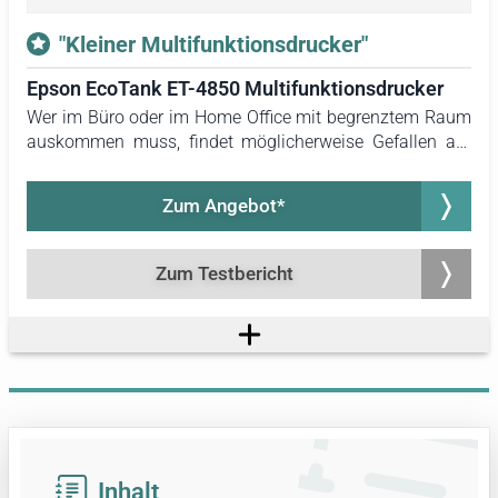
"Kleiner Multifunktionsdrucker"
Epson EcoTank ET-4850 Multifunktionsdrucker
Wer im Büro oder im Home Office mit begrenztem Raum
auskommen muss, findet möglicherweise Gefallen am
EcoTank ET-4850 von Epson. Dieser kompakte Drucker
misst lediglich 33,7 Zentimeter in der Breite, 37,5
Zum Angebot*
Zentimeter in der Tiefe und 23,1 Zentimeter in der Höhe.
Trotz dieser geringen Abmessungen bietet er dennoch
die Funktionen eines 4-in-1-Druckers, einschließlich einer
Zum Testbericht
Fax-Funktion.
Inhalt