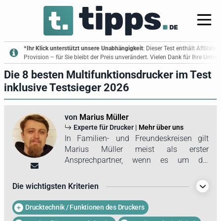
*Ihr Klick unterstützt unsere Unabhängigkeit
: Dieser Test enthält Affiliate
Provision – für Sie bleibt der Preis unverändert. Vielen Dank für Ihre Unte
Die 8 besten Multifunktionsdrucker im Test
inklusive Testsieger 2026
von
Marius Müller
Experte für Drucker |
Mehr über uns
In Familien- und Freundeskreisen gilt
Marius Müller meist als erster
Ansprechpartner, wenn es um die
Einrichtung oder Wartung technischer
Geräte geht. In den vergangenen Jahren
Die wichtigsten Kriterien
ist er dabei mit zahlreichen Druckern in
Kontakt gekommen. Dies führte nicht nur
Drucktechnik / Funktionen des Druckers
zu umfassenden Kenntnissen über die