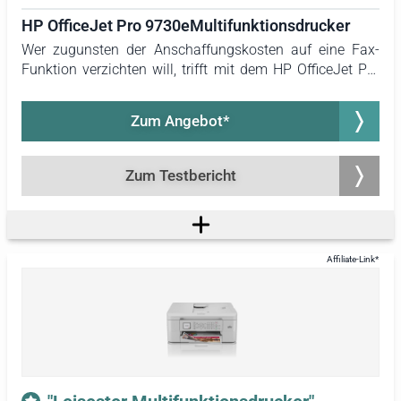
Abschließend erfolgt eine Information über die Drucker-
HP OfficeJet Pro 9730eMultifunktionsdrucker
Testergebnisse der Stiftung Warentest.
Wer zugunsten der Anschaffungskosten auf eine Fax-
Funktion verzichten will, trifft mit dem HP OfficeJet Pro
9730e eine hervorragende Wahl. Unter den 3-in-1-
Druckern hat dieses Modell die besten Ergebnisse erzielt.
Zum Angebot*
Zudem ist es der einzige getestete Multifunktionsdrucker,
der in der Lage ist, große DIN-A3-Dokumente zu
bedrucken.
Zum Testbericht