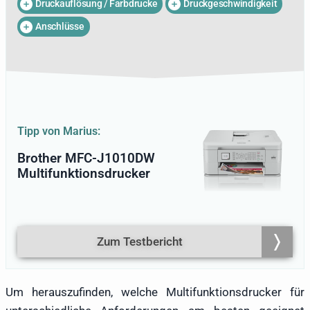
Druckauflösung / Farbdrucke
Druckgeschwindigkeit
Ersteinrichtung und den
Patronenwechsel, sondern auch zu einem
Anschlüsse
tiefgreifenden Verständnis der
Unterschiede zwischen den verfügbaren
Modellen. Dieses Wissen sowie die
gemachten Erfahrungen mit
Multifunktionsdruckern gibt Marius im
folgenden Test und Ratgeber weiter.
Tipp von Marius:
Brother MFC-J1010DW
Multifunktionsdrucker
Zum Testbericht
Um herauszufinden, welche Multifunktionsdrucker für