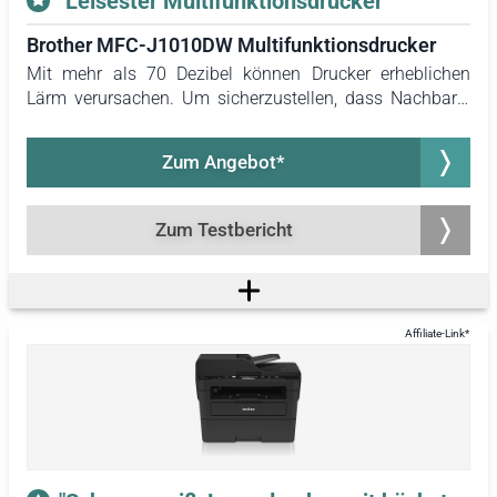
"Leisester Multifunktionsdrucker"
Brother MFC-J1010DW Multifunktionsdrucker
Mit mehr als 70 Dezibel können Drucker erheblichen
Lärm verursachen. Um sicherzustellen, dass Nachbarn,
Kollegen oder Mitbewohner ungestört bleiben, empfiehlt
sich der Brother MFC-J1010DW. Dieser 4-in-1-
Zum Angebot*
Tintenstrahldrucker erreichte im Test eine maximale
Betriebslautstärke von 58,8 Dezibel – ein deutlich
geringerer Wert im Vergleich zu allen anderen getesteten
Zum Testbericht
Modellen.