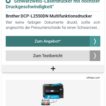
"Schwarzweiß-Laserdrucker mit höchster
Druckgeschwindigkeit"
Brother DCP-L2550DN Multifunktionsdrucker
Wer keine farbigen Dokumente druckt, sollte sich
angesichts der Preisunterschiede für einen Schwarzweiß-
Drucker entscheiden. Der Brother DCP-L2550DN hebt sich
in diesem Bereich besonders hervor. Auch für Anwender,
Zum Angebot*
die besonderen Wert auf Druckgeschwindigkeit legen, ist
dieses Modell eine ausgezeichnete Wahl. Als
Laserdrucker bietet er die höchste Druckgeschwindigkeit
Zum Testbericht
im Test.