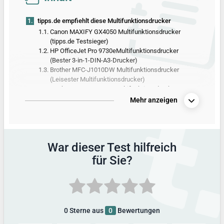
1.
tipps.de empfiehlt diese Multifunktionsdrucker
1.1.
Canon MAXIFY GX4050 Multifunktionsdrucker
(tipps.de Testsieger)
1.2.
HP OfficeJet Pro 9730eMultifunktionsdrucker
(Bester 3-in-1-DIN-A3-Drucker)
1.3.
Brother MFC-J1010DW Multifunktionsdrucker
(Leisester Multifunktionsdrucker)
1.4.
Brother DCP-L2550DN Multifunktionsdrucker
(Schwarzweiß-Laserdrucker mit höchster
Mehr anzeigen
Druckgeschwindigkeit)
1.5.
Epson EcoTank ET-4850 Multifunktionsdrucker
(Kleiner Multifunktionsdrucker)
2.
Alle Produkte aus dem Multifunktionsdrucker-Test
War dieser Test hilfreich
3.
Vergleichstabelle mit allen Produktdetails
für Sie?
4.
So hat tipps.de getestet
5.
Alle Infos zum Thema
0
Sterne aus
0
Bewertungen