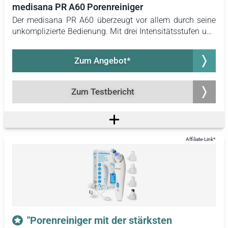
medisana PR A60 Porenreiniger
Der medisana PR A60 überzeugt vor allem durch seine
unkomplizierte Bedienung. Mit drei Intensitätsstufen und
vier Aufsätzen bietet er alles, was für den Einstieg in die
Porenreinigung nötig ist, ohne den Anwender zu
Zum Angebot*
überfordern. Die kompakte Bauweise macht ihn
besonders handlich, und die Reinigung der Teile ist
einfach und schnell erledigt.
Zum Testbericht
"Porenreiniger mit der stärksten