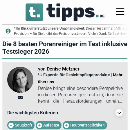
*Ihr Klick unterstützt unsere Unabhängigkeit
: Dieser Test enthält Affiliate
Provision – für Sie bleibt der Preis unverändert. Vielen Dank für Ihre Unte
Die 8 besten Porenreiniger im Test inklusive
Testsieger 2026
von
Denise Metzner
Expertin für Gesichtspflegeprodukte |
Mehr
über uns
Denise bringt eine besondere Perspektive
in diesen Porenreiniger-Test ein, denn sie
kennt die Herausforderungen unreiner
Haut aus eigener Erfahrung. Durch
Die wichtigsten Kriterien
mehrere Schwangerschaften und die
damit verbundenen hormonellen
Saugkraft
Aufsätze
Hautverträglichkeit
Veränderungen hat sich ihr Hautbild im