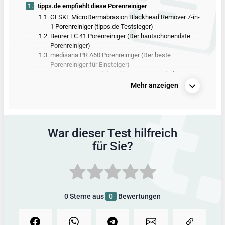
1.
tipps.de empfiehlt diese Porenreiniger
1.1.
GESKE MicroDermabrasion Blackhead Remover 7-in-
1 Porenreiniger (tipps.de Testsieger)
1.2.
Beurer FC 41 Porenreiniger (Der hautschonendste
Porenreiniger)
1.3.
medisana PR A60 Porenreiniger (Der beste
Porenreiniger für Einsteiger)
1.4.
GRUNDIG Porenreiniger (Porenreiniger mit der
stärksten Reinigungsleistung)
Mehr anzeigen
2.
Alle Produkte aus dem Porenreiniger-Test
3.
Vergleichstabelle mit allen Produktdetails
4.
So hat tipps.de getestet
War dieser Test hilfreich
5.
Alle Infos zum Thema
für Sie?
0
Sterne aus
0
Bewertungen