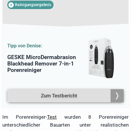
Laufe der Jahre stark verändert.
Reinigungsergebnis
Phasenweise führte die hormonelle
Umstellung zu vermehrten Unreinheiten,
vergrößerten Poren, Mitessern und einem
insgesamt unruhigeren Hautbild.
Dadurch weiß Denise aus erster Hand,
wie belastend und frustrierend solche
Tipp von Denise:
Veränderungen sein können – und wie
wichtig wirksame, gleichzeitig
GESKE MicroDermabrasion
hautschonende Lösungen sind. Diese
Blackhead Remover 7-in-1
persönliche Erfahrung macht sie nicht
Porenreiniger
nur sensibel für die Unterschiede der
einzelnen Geräte, sondern auch für die
Bedürfnisse von Menschen, deren Haut
durch hormonelle Schwankungen
Zum Testbericht
besonders reagiert.
Im Porenreiniger-
Test
wurden 8 Porenreiniger
unterschiedlicher Bauarten unter realistischen